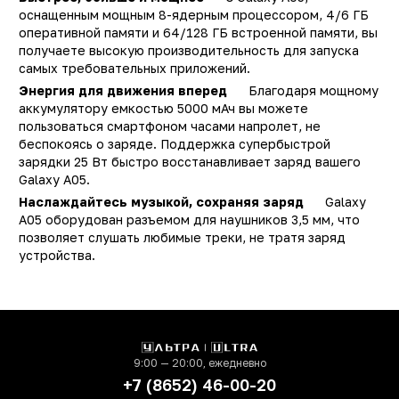
оснащенным мощным 8-ядерным процессором, 4/6 ГБ
Тип
Смартфо
оперативной памяти и 64/128 ГБ встроенной памяти, вы
Другие цвета
16197, 1619
получаете высокую производительность для запуска
самых требовательных приложений.
Другая память
16360, 16361, 16362
Энергия для движения вперед
Благодаря мощному
16185, 16399, 1640
аккумулятору емкостью 5000 мАч вы можете
Производитель
Samsun
пользоваться смартфоном часами напролет, не
беспокоясь о заряде. Поддержка супербыстрой
Модель
Galaxy A0
зарядки 25 Вт быстро восстанавливает заряд вашего
Операционная система
Android 1
Galaxy A05.
Наслаждайтесь музыкой, сохраняя заряд
Galaxy
Поддержка LTE (4G)
д
A05 оборудован разъемом для наушников 3,5 мм, что
Сотовая сеть
4
позволяет слушать любимые треки, не тратя заряд
устройства.
Количество SIM-карт
Встроенная память
128 Г
Оперативная память
6 Г
Процессор
MediaTek Helio G8
9:00 — 20:00, ежедневно
Количество ядер
+7 (8652) 46-00-20
процессора