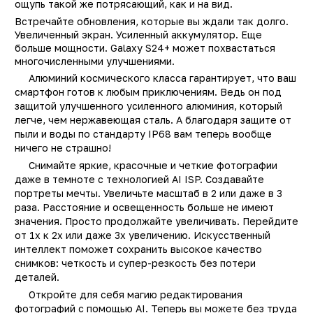
ощупь такой же потрясающий, как и на вид.
Заводские данные
Встречайте обновления, которые вы ждали так долго.
Увеличенный экран. Усиленный аккумулятор. Еще
Тип
Смартфо
больше мощности. Galaxy S24+ может похвастаться
многочисленными улучшениями.
Другие цвета
16378, 16380, 1637
Алюминий космического класса гарантирует, что ваш
Другая память
16346, 16344, 16347
смартфон готов к любым приключениям. Ведь он под
1634
защитой улучшенного усиленного алюминия, который
Производитель
Samsun
легче, чем нержавеющая сталь. А благодаря защите от
пыли и воды по стандарту IP68 вам теперь вообще
Модель
Galaxy S24 Plu
ничего не страшно!
Операционная система
Android 1
Снимайте яркие, красочные и четкие фотографии
даже в темноте с технологией AI ISP. Создавайте
Поддержка LTE (4G)
д
портреты мечты. Увеличьте масштаб в 2 или даже в 3
Сотовая сеть
5
раза. Расстояние и освещенность больше не имеют
значения. Просто продолжайте увеличивать. Перейдите
Количество SIM-карт
от 1x к 2x или даже 3x увеличению. Искусственный
Встроенная память
интеллект поможет сохранить высокое качество
512 Г
снимков: четкость и супер-резкость без потери
Оперативная память
12 Г
деталей.
Процессор
Exynos 2400, Qualcom
Откройте для себя магию редактирования
Snapdragon 8 Gen 
фотографий с помощью AI. Теперь вы можете без труда