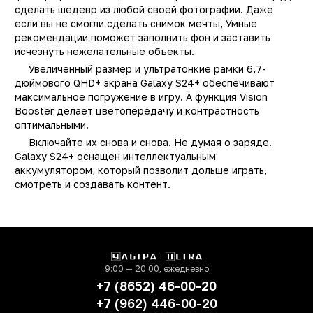
сделать шедевр из любой своей фотографии. Даже
Количество ядер
1
если вы не смогли сделать снимок мечты, Умные
процессора
рекомендации поможет заполнить фон и заставить
Основная фотокамера
5
исчезнуть нежелательные объекты.
(Мп)
Увеличенный размер и ультратонкие рамки 6,7-
дюймового QHD+ экрана Galaxy S24+ обеспечивают
Фронтальная камера
1
максимальное погружение в игру. А функция Vision
(Мп)
Booster делает цветопередачу и контрастность
Технология NFC
д
оптимальными.
Включайте их снова и снова. Не думая о заряде.
Защита от пыли и влаги
ест
Galaxy S24+ оснащен интеллектуальным
Поддержка карт памяти
д
аккумулятором, который позволит дольше играть,
смотреть и создавать контент.
Цвет
Серы
Корпус
металл/стекл
Сканер отпечатка пальца
д
Тип разъема для зарядки
TYPE-
9:00 — 20:00, ежедневно
Емкость аккумулятора
4900 мА
+7 (8652) 46-00-20
Диагональ экрана (Дюйм)
6.
+7 (962) 446-00-20