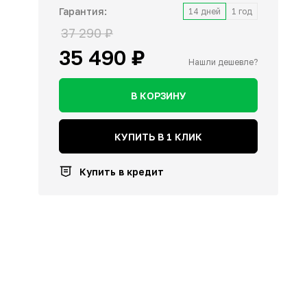
Гарантия:
14 дней
1 год
37 290 ₽
 490 ₽
 490 ₽
 490 ₽
 990 ₽
 490 ₽
КУПИТЬ
КУПИТЬ
КУПИТЬ
КУПИТЬ
КУПИТЬ
35 490 ₽
Нашли дешевле?
В КОРЗИНУ
ртфон Xiaomi POCO F8
рт-часы Samsung Galaxy
ra 16/512 Гб Чёрный
ch Ultra (2025) LTE 47 мм,
КУПИТЬ В 1 КЛИК
ий титан
Купить в кредит
 990 ₽
 490 ₽
КУПИТЬ
КУПИТЬ