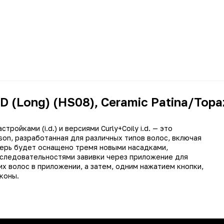
D (Long) (HS08), Ceramic Patina/Topa
ройками (i.d.) и версиями Curly+Coily i.d. — это
on, разработанная для различных типов волос, включая
еперь будет оснащено тремя новыми насадками,
оследовательностями завивки через приложение для
х волос в приложении, а затем, одним нажатием кнопки,
коны.
Стайлер
19280, 20779, 20897, 21103
Dyson