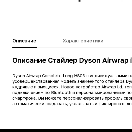
Описание
Характеристики
Описание Стайлер Dyson Airwrap i
Dyson Airwrap Complete Long HS08 с индивидуальными наст
усовершенствованная модель знаменитого стайлера Dys
кудрявые и вьющиеся. Новое устройство Airwrap i.d. т
подключением по Bluetooth и персонализированными п
смартфона. Вы можете персонализировать профиль свои
Заводские данные
автоматически создавать, укладывать и фиксировать ло
Тип
Другие цвета
Производитель