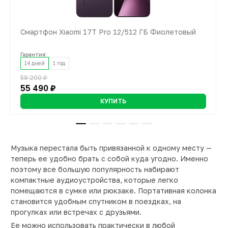
Смартфон Xiaomi 17T Pro 12/512 ГБ Фиолетовый
Смартфон Xiaomi POCO F8 Ultra 16/512 Гб Чёрный
Стайлер Dyson Airwrap iD (HS08), Amber Silk
Смарт-часы Samsung Galaxy Watch Ultra (2025) LTE
Беспроводные наушники Marshall Major V, Черные
Смарт-часы Samsung Galaxy Watch6 Classic 43 мм
47 мм, Синий титан
Серебристый
Гарантия:
Гарантия:
Гарантия:
Гарантия:
Гарантия:
14 дней
14 дней
14 дней
14 дней
14 дней
1 год
1 год
1 год
1 год
1 год
58 290 ₽
64 890 ₽
37 290 ₽
26 790 ₽
30 990 ₽
6 890 ₽
55 490 ₽
62 990 ₽
35 490 ₽
25 490 ₽
14 990 ₽
КУПИТЬ
КУПИТЬ
КУПИТЬ
КУПИТЬ
КУПИТЬ
КУПИТЬ
Музыка перестала быть привязанной к одному месту —
теперь ее удобно брать с собой куда угодно. Именно
поэтому все большую популярность набирают
компактные аудиоустройства, которые легко
помещаются в сумке или рюкзаке. Портативная колонка
становится удобным спутником в поездках, на
прогулках или встречах с друзьями.
Ее можно использовать практически в любой