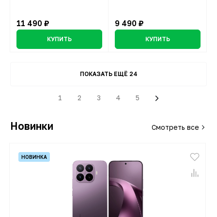
11 490 ₽
9 490 ₽
КУПИТЬ
КУПИТЬ
ПОКАЗАТЬ ЕЩЁ 24
1
2
3
4
5
Новинки
Смотреть все
- 51%
НОВИНКА
ТОВАР ДНЯ
НОВИНКА
НОВИНКА
НОВИНКА
НОВИНКА
НОВИНКА