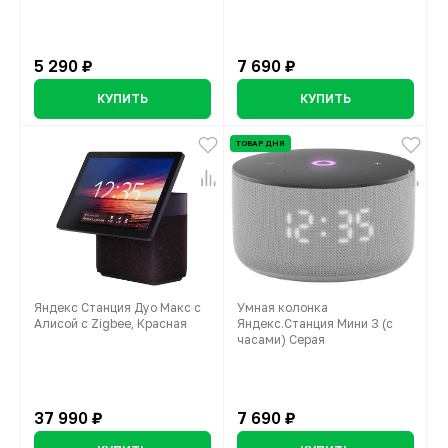
5 290 ₽
7 690 ₽
КУПИТЬ
КУПИТЬ
ТОВАР ДНЯ
Яндекс Станция Дуо Макс с
Умная колонка
Алисой с Zigbee, Красная
Яндекс.Станция Мини 3 (с
часами) Серая
37 990 ₽
7 690 ₽