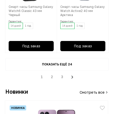
Смарт-часы Samsung Galaxy
Смарт-часы Samsung Galaxy
Watch6 Classic 43 мм
Watch Active2 40 мм
Черный
Арктика
Гарантия:
Гарантия:
14 дней
1 год
14 дней
1 год
Под заказ
Под заказ
ПОКАЗАТЬ ЕЩЁ 24
1
2
3
Новинки
Смотреть все
- 51%
НОВИНКА
ТОВАР ДНЯ
НОВИНКА
НОВИНКА
НОВИНКА
НОВИНКА
НОВИНКА