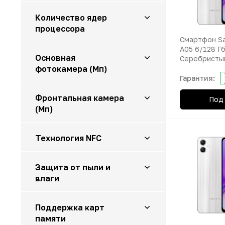
Количество ядер
процессора
Смартфон Sa
8
A05 6/128 Г
Основная
Серебристы
фотокамера (Мп)
Гарантия:
50
Фронтальная камера
Под 
(Мп)
8
Технология NFC
нет
Защита от пыли и
влаги
есть
Поддержка карт
памяти