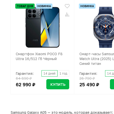
ТОВАР ДНЯ
НОВИНКА
НОВИНКА
Смартфон Xiaomi POCO F8
Смарт-часы Samsun
Ultra 16/512 Гб Чёрный
Watch Ultra (2025) 
Синий титан
Гарантия:
Гарантия:
14 дней
1 год
14 д
64 890 ₽
26 790 ₽
62 990 ₽
25 490 ₽
КУПИТЬ
Samsung Galaxy A05 — это модель, которая доказывает