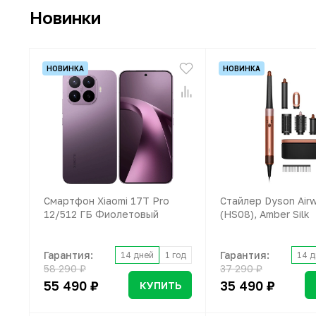
Новинки
НОВИНКА
НОВИНКА
Смартфон Xiaomi 17T Pro
Стайлер Dyson Airw
12/512 ГБ Фиолетовый
(HS08), Amber Silk
Гарантия:
Гарантия:
14 дней
1 год
14 д
58 290 ₽
37 290 ₽
55 490 ₽
35 490 ₽
КУПИТЬ