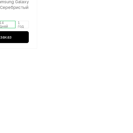
msung Galaxy
 Серебристый
14
1
дней
год
заказ