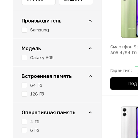
Apple TV
Infinix
Планшеты 
Умные часы
ИГРОВЫЕ ПРИСТАВКИ
Беспроводн
Nothing Ph
DYSON
Realme
Производитель
OnePlus
Беспроводн
Samsung
АКСЕССУАРЫ
OPPO
ГАДЖЕТЫ
Смартфон Sa
Модель
Realme
A05 4/64 Гб
Galaxy A05
КВАДРОКОПТЕРЫ
Tecno
Гарантия:
vivo
СЕРВИСЫ И УСЛУГИ
Встроенная память
Под 
ZTE
64 Гб
ФОТОАППАРАТЫ
128 Гб
Оперативная память
4 Гб
6 Гб