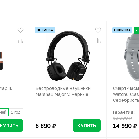
-
НОВИНКА
НОВИНКА
rap iD
Беспроводные наушники
Смарт-часы
Marshall Major V, Черные
Watch6 Clas
Серебрист
Гарантия:
ней
1 год
30 990 ₽
6 890 ₽
14 990 ₽
КУПИТЬ
КУПИТЬ