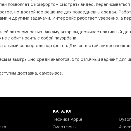
плей позволяет с комфортом смотреть видео, переписываться 
ростое, но достойное решение для повседневных задач. Раб
ами и другими задачами. Интерфейс работает уверенно, а п
ошей автономностью. Аккумулятор выдерживает активный ден
о не любит носить с собой пауэрбанк.
ательный сенсор для портретов. Для соцсетей, видеозвонко
есьма выигрышно среди аналогов. Это отличный вариант для ш
оступны доставка, самовывоз.
КАТАЛОГ
Техника Apple
Dyso
ата
Смартфоны
Аксе