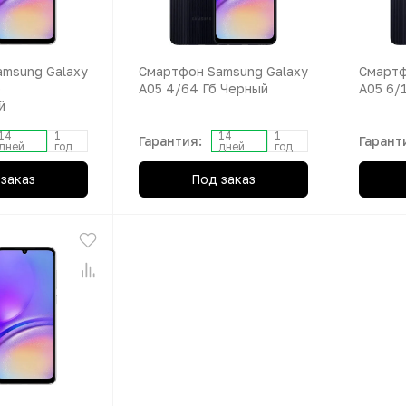
msung Galaxy
Смартфон Samsung Galaxy
Смартф
б
A05 4/64 Гб Черный
A05 6/
й
14
1
14
1
Гарантия:
Гарант
дней
год
дней
год
заказ
Под заказ