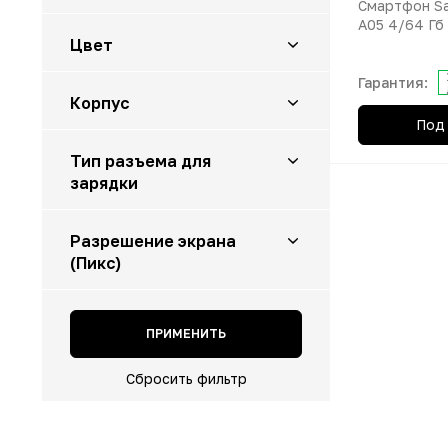
Смартфон Sa
да
A05 4/64 Гб
Цвет
Зеленый
Гарантия:
Корпус
Серебристый
Под 
Черный
пластик
Тип разъема для
зарядки
TYPE-C
Разрешение экрана
(Пикс)
1600×720
ПРИМЕНИТЬ
Сбросить фильтр