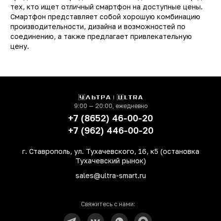
732
тех, кто ищет отличный смартфон на доступные цены.
Количество ядер
Смартфон представляет собой хорошую комбинацию
процессора
производительности, дизайна и возможностей по
соединению, а также предлагает привлекательную
Основная фотокамера
10
цену.
(Мп)
Фронтальная камера
1
(Мп)
Технология NFC
д
9:00 — 20:00, ежедневно
Защита от пыли и влаги
ест
+7 (8652) 46-00-20
Поддержка карт памяти
д
+7 (962) 446-00-20
Цвет
Серы
г. Ставрополь, ул. Тухачевского, 16, к5 (остановка
Корпус
пластик/стекл
Тухачевский рынок)
Сканер отпечатка пальца
д
sales@ultra-smart.ru
Тип разъема для зарядки
TYPE-
Емкость аккумулятора
5000 мА
Свяжитесь с нами:
Диагональ экрана (Дюйм)
6.6