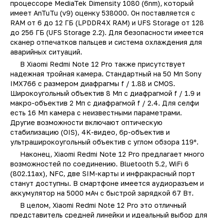
процессоре MediaTek Dimensity 1080 (6nm), который
обмене
имеет AnTuTu (v9) оценку 538000. Он поставляется с
RAM от 6 до 12 ГБ (LPDDR4X RAM) и UFS Storage от 128
Тип
Смартфо
до 256 ГБ (UFS Storage 2.2). Для безопасности имеется
Другие цвета
14289, 1598
сканер отпечатков пальцев и система охлаждения для
аварийных ситуаций.
Другая память
14956, 14280, 14279
В Xiaomi Redmi Note 12 Pro также присутствует
14278, 14957, 15512
надежная тройная камера. Стандартный на 50 Мп Sony
1495
IMX766 с размером диафрагмы f / 1.88 и CMOS.
Производитель
Xiaom
Широкоугольный объектив 8 Мп с диафрагмой f / 1.9 и
макро-объектив 2 Мп с диафрагмой f / 2.4. Для селфи
Модель
Redmi Note 12 pr
есть 16 Мп камера с неизвестными параметрами.
Операционная система
Android 1
Другие возможности включают оптическую
стабилизацию (OIS), 4K-видео, 6p-объектив и
Поддержка LTE (4G)
д
ультраширокоугольный объектив с углом обзора 119º.
Сотовая сеть
4
Наконец, Xiaomi Redmi Note 12 Pro предлагает много
возможностей по соединению. Bluetooth 5.2, WiFi 6
Количество SIM-карт
(802.11ax), NFC, две SIM-карты и инфракрасный порт
Встроенная память
256 Г
станут доступны. В смартфоне имеется аудиоразъем и
аккумулятор на 5000 мАч с быстрой зарядкой 67 Вт.
Оперативная память
8 Г
В целом, Xiaomi Redmi Note 12 Pro это отличный
Процессор
Qualcomm Snapdrago
представитель средней линейки и идеальный выбор для