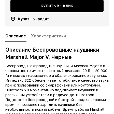
КУПИТЬ В 1 КЛИК
Купить в кредит
Описание
Характеристики
Описание Беспроводные наушники
Marshall Major V, Черные
Заводские данные
Беспроводные/проводные наушники Marshall Major V в
черном цвете имеют частотный диапазон 20 Гц - 20 000
Тип
Наушник
Гц и выдают насыщенное и сбалансированное звучание.
Импеданс 32Ω обеспечивает стабильное качество звука
Другие цвета
2000
при использовании со смартфонами или ноутбуками.
Производитель
Marshal
Bluetooth 5.3 моментально подключает наушники к
различным устройствам в радиусе до 10 метров.
Модель
Major 
Поддержка беспроводной и быстрой зарядки экономит
время и позволяет зарядить наушники без
Цвет
Черны
необходимости искать кабель. Время работы Marshall
Корпус
металл/пласти