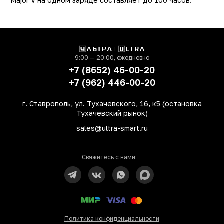
Major V на одном заряде составляет до 100 часов.
Тип разъема для зарядки
TYPE-
РСТ
не РС
Диапазон
20 - 20000 Г
воспроизводимых частот
9:00 — 20:00, ежедневно
+7 (8652) 46-00-20
Отношение сигнал / шум
105 д
+7 (962) 446-00-20
Время работы
до 100 
Интерфейсы
Bluetoot
г. Ставрополь, ул. Тухачевского, 16, к5 (остановка
Тухачевский рынок)
Особенности
мягкие амбушюры
голосовое управлени
sales@ultra-smart.ru
Вес
186 
Свяжитесь с нами:
Политика конфиденциальности