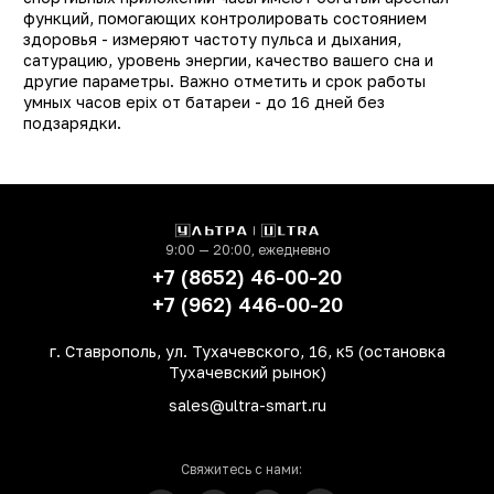
Защита от пыли и влаги
ест
функций, помогающих контролировать состоянием
здоровья - измеряют частоту пульса и дыхания,
Цвет
Серы
сатурацию, уровень энергии, качество вашего сна и
другие параметры. Важно отметить и срок работы
Диагональ экрана (Дюйм)
1.
умных часов epix от батареи - до 16 дней без
Разрешение экрана
416×41
подзарядки.
(Пикс)
Экран
AMOLE
Определение
GPS, ГЛОНАСС, GALILE
местонахождения
9:00 — 20:00, ежедневно
РСТ
не РС
+7 (8652) 46-00-20
Мониторинг
физическо
+7 (962) 446-00-20
активности, уровн
кислорода в крови
г. Ставрополь, ул. Тухачевского, 16, к5 (остановка
сна, сердечного ритма
Тухачевский рынок)
постоянное измерени
sales@ultra-smart.ru
пульса, калори
Датчики
акселерометр
гироскоп, барометр
Свяжитесь с нами:
термометр, копма