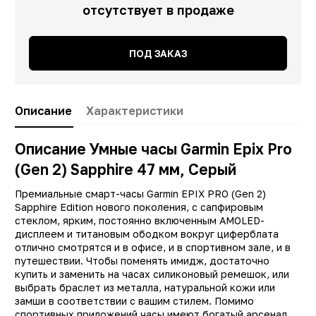
отсутствует в продаже
ПОД ЗАКАЗ
Описание
Характеристики
Описание Умные часы Garmin Epix Pro
(Gen 2) Sapphire 47 мм, Серый
Заводские данные
Премиальные смарт-часы Garmin EPIX PRO (Gen 2)
Sapphire Edition нового поколения, с сапфировым
Тип
Смарт час
стеклом, ярким, постоянно включенным AMOLED-
дисплеем и титановым ободком вокруг циферблата
Производитель
Garmi
отлично смотрятся и в офисе, и в спортивном зале, и в
Модель
Epix Pro (Gen 2
путешествии. Чтобы поменять имидж, достаточно
купить и заменить на часах силиконовый ремешок, или
Встроенная память
32 Г
выбрать браслет из металла, натуральной кожи или
замши в соответствии с вашим стилем. Помимо
Технология NFC
д
спортивных приложений часы имеют богатый арсенал