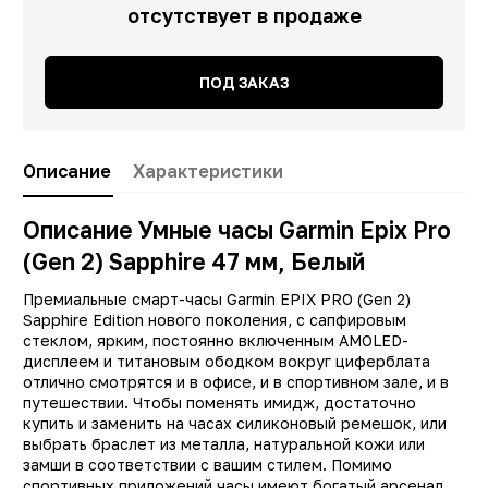
отсутствует в продаже
ПОД ЗАКАЗ
Описание
Характеристики
Описание Умные часы Garmin Epix Pro
(Gen 2) Sapphire 47 мм, Белый
Заводские данные
Премиальные смарт-часы Garmin EPIX PRO (Gen 2)
Sapphire Edition нового поколения, с сапфировым
Тип
Смарт час
стеклом, ярким, постоянно включенным AMOLED-
дисплеем и титановым ободком вокруг циферблата
Производитель
Garmi
отлично смотрятся и в офисе, и в спортивном зале, и в
Модель
Epix Pro (Gen 2
путешествии. Чтобы поменять имидж, достаточно
купить и заменить на часах силиконовый ремешок, или
Встроенная память
32 Г
выбрать браслет из металла, натуральной кожи или
замши в соответствии с вашим стилем. Помимо
Технология NFC
д
спортивных приложений часы имеют богатый арсенал