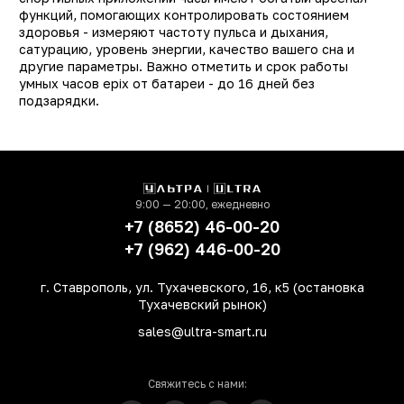
Защита от пыли и влаги
ест
функций, помогающих контролировать состоянием
здоровья - измеряют частоту пульса и дыхания,
Цвет
Белы
сатурацию, уровень энергии, качество вашего сна и
другие параметры. Важно отметить и срок работы
Диагональ экрана (Дюйм)
1.
умных часов epix от батареи - до 16 дней без
Разрешение экрана
416×41
подзарядки.
(Пикс)
Экран
AMOLE
Определение
GPS, ГЛОНАСС, GALILE
местонахождения
9:00 — 20:00, ежедневно
РСТ
не РС
+7 (8652) 46-00-20
Мониторинг
физическо
+7 (962) 446-00-20
активности, уровн
кислорода в крови
г. Ставрополь, ул. Тухачевского, 16, к5 (остановка
сна, сердечного ритма
Тухачевский рынок)
постоянное измерени
sales@ultra-smart.ru
пульса, калори
Датчики
акселерометр
гироскоп, барометр
Свяжитесь с нами:
термометр, копма