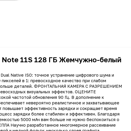
 Note 11S 128 ГБ Жемчужно-белый
al Native ISO: точное устранение цифрового шума и
 пикселей в 1: превосходное качество при слабом
те больше деталей. ФРОНТАЛЬНАЯ КАМЕРА С РАЗРЕШЕНИЕМ
ревосходных визуальных эффектов. ОЦЕНИТЕ
й частотой обновления 90 Гц. В дополнение к
беспечивает невероятно реалистичное и захватывающее
т повышает эффективность зарядки и сокращает время
роцесс зарядки более стабилен и эффективен. Благодаря
12235, 12237
емкостью 5000 мАч вам больше не нужно беспокоиться о
11347, 11345, 11346
ПЛА Научно разработанное многомерное рассеивание
овой и медной фольги; несколько слоев графита