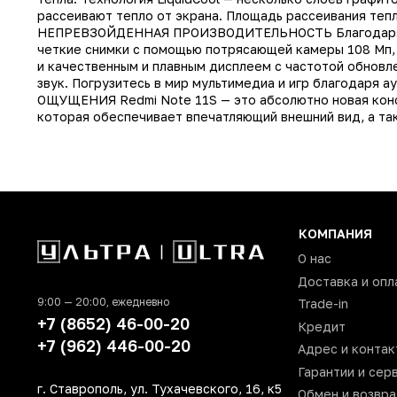
Тип
рассеивают тепло от экрана. Площадь рассеивания теп
НЕПРЕВЗОЙДЕННАЯ ПРОИЗВОДИТЕЛЬНОСТЬ Благодаря пр
Производитель
четкие снимки с помощью потрясающей камеры 108 Мп,
Модель
и качественным и плавным дисплеем с частотой обнов
звук. Погрузитесь в мир мультимедиа и игр благодар
Операционная система
ОЩУЩЕНИЯ Redmi Note 11S — это абсолютно новая конс
которая обеспечивает впечатляющий внешний вид, а та
Поддержка LTE (4G)
Количество SIM-карт
Встроенная память
Оперативная память
Процессор
КОМПАНИЯ
О нас
Количество ядер процессора
Доставка и опл
Основная фотокамера (Мп)
9:00 — 20:00, ежедневно
Trade-in
Фронтальная камера (Мп)
+7 (8652) 46-00-20
Кредит
+7 (962) 446-00-20
Технология NFC
Адрес и контак
Гарантии и сер
Защита от пыли и влаги
г. Ставрополь, ул. Тухачевского, 16, к5
Обмен и возвра