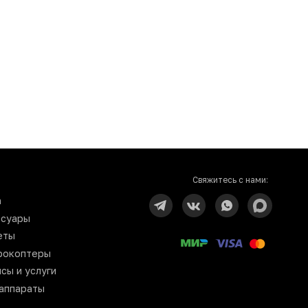
Свяжитесь с нами:
n
ссуары
еты
рокоптеры
сы и услуги
аппараты