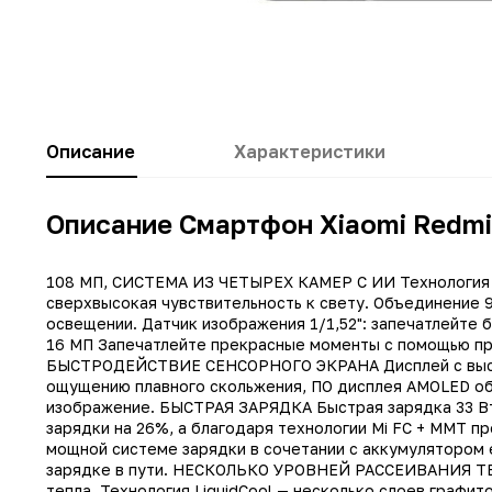
Описание
Характеристики
Описание Смартфон Xiaomi Redmi
108 МП, СИСТЕМА ИЗ ЧЕТЫРЕХ КАМЕР С ИИ Технология Du
сверхвысокая чувствительность к свету. Объединение 9
освещении. Датчик изображения 1/1,52": запечатлей
16 МП Запечатлейте прекрасные моменты с помощью п
БЫСТРОДЕЙСТВИЕ СЕНСОРНОГО ЭКРАНА Дисплей с высоко
ощущению плавного скольжения, ПО дисплея AMOLED о
Заводские данные
изображение. БЫСТРАЯ ЗАРЯДКА Быстрая зарядка 33 В
зарядки на 26%, а благодаря технологии Mi FC + MMT п
Другие цвета
мощной системе зарядки в сочетании с аккумулятором 
Другая память
зарядке в пути. НЕСКОЛЬКО УРОВНЕЙ РАССЕИВАНИЯ ТЕ
тепла. Технология LiquidCool — несколько слоев графит