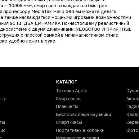
Смартфон
ла — 10005 мм², смартфон охлаждается быстрее.
оцессору MediaTek Helio G96 вы можете делать
Xiaomi
 а также наслаждаться мощными игровыми возможностями
Redmi Note 11S
ления 90 Гц. ДВА ДИНАМИКА По-настоящему реалистичный
я аудиосистеме с двумя динамиками. УДОБСТВО И ПРИЯТНЫЕ
Android 11
трукция с плоской рамкой в минималистичном стиле,
кже удобно лежит в руке.
да
2
128 Гб
6 Гб
MediaTek Helio G96
КАТАЛОГ
Техника Apple
Dyso
8
ата
Смартфоны
Аксе
108
Планшеты
Гадж
16
Беспроводные наушники
Квад
да
ты
Смарт-часы
Серви
вис
Портативные колонки
Фото
есть
т
Игровые приставки