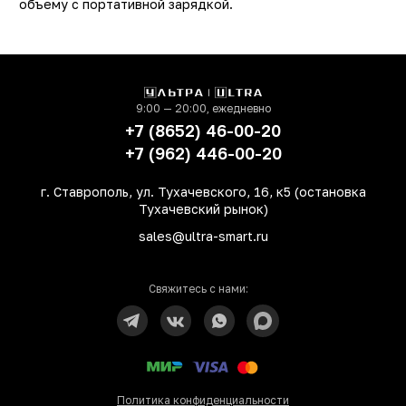
объему с портативной зарядкой.
Технология NFC
не
Защита от пыли и влаги
ест
Поддержка карт памяти
д
Цвет
Сини
9:00 — 20:00, ежедневно
Корпус
пласти
+7 (8652) 46-00-20
+7 (962) 446-00-20
Сканер отпечатка пальца
не
Тип разъема для зарядки
Micro US
г. Ставрополь, ул. Тухачевского, 16, к5 (остановка
Емкость аккумулятора
500
Тухачевский рынок)
sales@ultra-smart.ru
Диагональ экрана (Дюйм)
6.5
Разрешение экрана
1600×72
(Пикс)
Свяжитесь с нами:
Экран
IP
Определение
GPS, ГЛОНАСС, BeiDou
местонахождения
A-GPS, GALILE
Тип сим-карты
NanoSi
Политика конфиденциальности