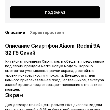
ПОД ЗАКАЗ
Описание
Характеристики
Описание Смартфон Xiaomi Redmi 9A
32 Гб Синий
Китайская компания Xiaomi, как и обещала, представила
под своим брендом Redmi новую модель. Хорошо
смотрятся уменьшенные рамки экрана, достойные
уровни контрастности и яркости. Внешность стала
намного привлекательнее предшественников, текстура
задней крышки предотвращает появление отпечатков
пальцев.
Экран
Заводские данные
Для демократичной цены размер HD+ дисплея модели
просто огромный – 6.53 дюйма с небольшими рамками
Тип
Смартфо