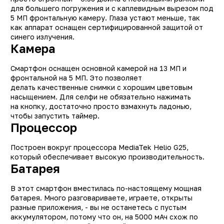
для большего погружения и с каплевидным вырезом под
Другие цвета
10709, 1071
5 МП фронтальную камеру. Глаза устают меньше, так
как аппарат оснащен сертифицированной защитой от
Производитель
Xiaom
синего излучения.
Камера
Модель
Redmi 9
Операционная система
Androi
Смартфон оснащен основной камерой на 13 МП и
Поддержка LTE (4G)
д
фронтальной на 5 МП. Это позволяет
делать качественные снимки с хорошим цветовым
Количество SIM-карт
насыщением. Для селфи не обязательно нажимать
на кнопку, достаточно просто взмахнуть ладонью,
Встроенная память
32 Г
чтобы запустить таймер.
Оперативная память
2 Г
Процессор
Процессор
MediaTek Helio G2
Построен вокруг процессора MediaTek Helio G25,
Количество ядер
который обеспечивает высокую производительность.
процессора
Батарея
Основная фотокамера
1
В этот смартфон вместилась по-настоящему мощная
(Мп)
батарея. Много разговариваете, играете, открыты
Фронтальная камера
разные приложения, - вы не останетесь с пустым
(Мп)
аккумулятором, потому что он, на 5000 мАч схож по