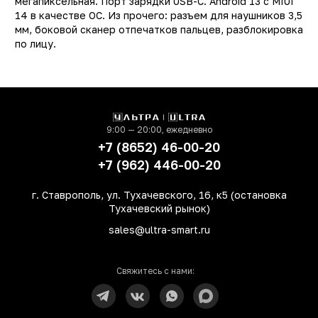
мегапиксельная. Порт зарядки USB-C. Android 13 с MIUI
14 в качестве OC. Из прочего: разъем для наушников 3,5
Другие цвета
16247, 1624
мм, боковой сканер отпечатков пальцев, разблокировка
Другая память
16225, 16223, 1622
по лицу.
Производитель
Xiaom
Модель
Redmi 13
Операционная система
Android 1
9:00 — 20:00, ежедневно
Поддержка LTE (4G)
д
+7 (8652) 46-00-20
Сотовая сеть
4
+7 (962) 446-00-20
Количество SIM-карт
г. Ставрополь, ул. Тухачевского, 16, к5 (остановка
Встроенная память
128 Г
Тухачевский рынок)
Оперативная память
4 Г
sales@ultra-smart.ru
Процессор
MediaTek Helio G8
Количество ядер
Свяжитесь с нами:
процессора
Основная фотокамера
5
(Мп)