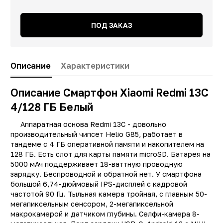
ПОД ЗАКАЗ
Описание
Характеристики
Описание Смартфон Xiaomi Redmi 13C
4/128 ГБ Белый
Аппаратная основа Redmi 13C - довольно
производительный чипсет Helio G85, работает в
тандеме c 4 ГБ оперативной памяти и накопителем на
128 ГБ. Есть слот для карты памяти microSD. Батарея на
5000 мАч поддерживает 18-ваттную проводную
зарядку. Беспроводной и обратной нет. У смартфона
большой 6,74-дюймовый IPS-дисплей с кадровой
частотой 90 Гц. Тыльная камера тройная, с главным 50-
мегапиксельным сенсором, 2-мегапиксельной
Заводские данные
макрокамерой и датчиком глубины. Селфи-камера 8-
Тип
Смартфо