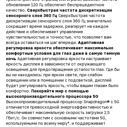
обновления 120 Гц обеспечит беспрецедентное
Другие цвета
12224, 1222
качество.
Сверхбыстрая частота дискретизации
Другая память
сенсорного слоя 360 Гц
Сверхбыстрая частота
11412, 11413, 1141
дискретизации сенсорного слоя 360 Гц значительно
Тип
Смартфо
сокращает время задержки, реагирует на каждое
действие и обеспечивает управление
Производитель
Xiaom
чувствительностью и точностью, что позволяет вам
Модель
Poco X4 Pr
всегда оставаться на шаг впереди.
Адаптивная
регулировка яркости обеспечивает максимально
Операционная система
Android 1
комфортные условия для глаз даже в самую темную
ночь
Адаптивная регулировка яркости настраивает
Поддержка LTE (4G)
д
яркость дисплея в зависимости от окружающего
Сотовая сеть
5
освещения для предотвращения усталости глаз. Где бы
вы ни находились: при ярком свете, при слабом
Количество SIM-карт
освещении или в помещении с подсветкой, дисплей
будет регулировать яркость, чтобы вашим глазам было
Встроенная память
128 Г
комфортно.
Покоряйте мир с помощью
Оперативная память
6 Г
высокопроизводительного процессора 5G
Высокопроизводительный процессор Snapdragon® c 5G
Процессор
Qualcomm Snapdrago
отличается превосходной энергоэффективностью и
69
обеспечивает максимальную скорость загрузки 2,5
Количество ядер
Гбит/с. Он совместим с основными частотами 5G,
используемыми по всему миру*, и поддерживает
процессора