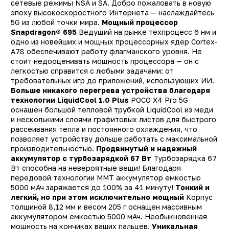
сетевые режимы NSA и SA. Добро пожаловать в новую
Основная фотокамера
10
эпоху высокоскоростного Интернета — наслаждайтесь
(Мп)
5G из любой точки мира.
Мощный процессор
Snapdragon® 695
Ведущий на рынке техпроцесс 6 нм и
Фронтальная камера
2
одно из новейших и мощных процессорных ядер Cortex-
(Мп)
A78 обеспечивают работу флагманского уровня. Не
стоит недооценивать мощность процессора — он с
Технология NFC
д
легкостью справится с любыми задачами: от
Защита от пыли и влаги
ест
требовательных игр до приложений, использующих ИИ.
Больше никакого перегрева устройства благодаря
Гарнитура в комплекте
не
технологии LiquidCool 1.0 Plus
POCO X4 Pro 5G
Поддержка карт памяти
д
оснащен большой тепловой трубкой LiquidCool из меди
и несколькими слоями графитовых листов для быстрого
Цвет
Черны
рассеивания тепла и постоянного охлаждения, что
позволяет устройству дольше работать с максимальной
Корпус
пластик/стекл
производительностью.
Продвинутый и надежный
Сканер отпечатка пальца
д
аккумулятор с турбозарядкой 67 Вт
Турбозарядка 67
Вт способна на невероятные вещи! Благодаря
Тип разъема для зарядки
TYPE-
передовой технологии MMT аккумулятор емкостью
5000 мАч заряжается до 100% за 41 минуту!
Тонкий и
Емкость аккумулятора
5000 мА
легкий, но при этом исключительно мощный
Корпус
Диагональ экрана (Дюйм)
6.6
толщиной 8,12 мм и весом 205 г оснащен массивным
аккумулятором емкостью 5000 мАч. Необыкновенная
Разрешение экрана
2400×108
мощность на кончиках ваших пальцев.
Уникальная