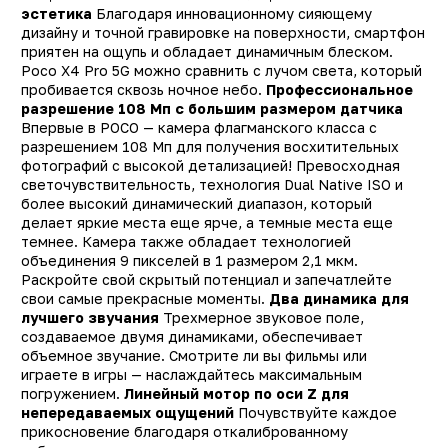
(Пикс)
эстетика
Благодаря инновационному сияющему
дизайну и точной гравировке на поверхности, смартфон
Bluetooth
ест
приятен на ощупь и обладает динамичным блеском.
Экран
IP
Poco X4 Pro 5G можно сравнить с лучом света, который
пробивается сквозь ночное небо.
Профессиональное
Определение
GPS, ГЛОНАСС, BeiDou
разрешение 108 Мп с большим размером датчика
местонахождения
A-GPS, GALILE
Впервые в POCO — камера флагманского класса с
Тип сим-карты
разрешением 108 Мп для получения восхитительных
NanoSi
фотографий с высокой детализацией! Превосходная
Face ID (Распознавание
Д
светочувствительность, технология Dual Native ISO и
лица)
более высокий динамический диапазон, который
делает яркие места еще ярче, а темные места еще
Датчики
гироскоп, датчи
темнее. Камера также обладает технологией
освещенности, копма
объединения 9 пикселей в 1 размером 2,1 мкм.
Размеры
Раскройте свой скрытый потенциал и запечатлейте
164.2 х 76.1 х 8.1 м
свои самые прекрасные моменты.
Два динамика для
Вес
205 
лучшего звучания
Трехмерное звуковое поле,
создаваемое двумя динамиками, обеспечивает
объемное звучание. Смотрите ли вы фильмы или
играете в игры — наслаждайтесь максимальным
погружением.
Линейный мотор по оси Z для
непередаваемых ощущений
Почувствуйте каждое
прикосновение благодаря откалиброванному