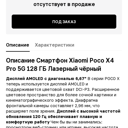
отсутствует в продаже
ПОД ЗАКАЗ
Описание
Характеристики
Описание Смартфон Xiaomi Poco X4
Pro 5G 128 ГБ Лазерный чёрный
Дисплей AMOLED с диагональю 6,67"
В серии POCO X
теперь используется дисплей AMOLED и
поддерживается цветовой охват DCI-P3. Расширенное
цветовое пространство для более сочной картинки и
кинематографического эффекта. Диафрагма
фронтальной камеры составляет 2,96 мм, что
расширяет поле зрения.
Дисплей с высокой частотой
обновления 120 Гц обеспечивает плавную и
комфортную работу
Чем бы вы ни занимались:
Заводские данные
просмотром веб-страниц или играми, высокая частота