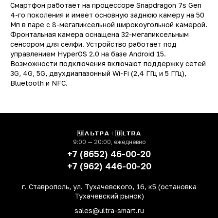
Смартфон работает на процессоре Snapdragon 7s Gen
4-го поколения и имеет основную заднюю камеру на 50
Мп в паре с 8-мегапиксельной широкоугольной камерой.
Фронтальная камера оснащена 32-мегапиксельным
сенсором для селфи. Устройство работает под
управлением HyperOS 2.0 на базе Android 15.
Возможности подключения включают поддержку сетей
Заводские данные
3G, 4G, 5G, двухдиапазонный Wi-Fi (2,4 ГГц и 5 ГГц),
Тип
Смартфо
Bluetooth и NFC.
Производитель
Xiaom
Модель
POCO M8 Pr
Операционная система
Android 1
Поддержка LTE (4G)
д
9:00 — 20:00, ежедневно
+7 (8652) 46-00-20
Сотовая сеть
5
+7 (962) 446-00-20
Количество SIM-карт
г. Ставрополь, ул. Тухачевского, 16, к5 (остановка
Встроенная память
256 Г
Тухачевский рынок)
Оперативная память
8 Г
sales@ultra-smart.ru
Процессор
Qualcomm Snapdrago