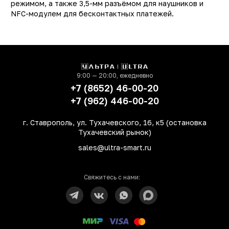
режимом, а также 3,5-мм разъёмом для наушников и
Тип
Смартфо
NFC-модулем для бесконтактных платежей.
Другие цвета
1657
Производитель
Xiaom
Модель
POCO M6 Pr
Операционная система
Androi
9:00 — 20:00, ежедневно
+7 (8652) 46-00-20
Поддержка LTE (4G)
д
+7 (962) 446-00-20
Сотовая сеть
4
г. Ставрополь, ул. Тухачевского, 16, к5 (остановка
Количество SIM-карт
Тухачевский рынок)
Встроенная память
512 Г
sales@ultra-smart.ru
Оперативная память
12 Г
Процессор
MediaTek Helio G99
Свяжитесь с нами:
Ultr
Количество ядер
процессора
Основная фотокамера
6