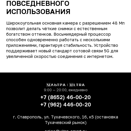
ПОВСЕДНЕВНОГО
Тип
Смартфо
ИСПОЛЬЗОВАНИЯ
Другие цвета
10348, 1035
Широкоугольная основная камера с разрешением 48 Мп
Другая память
9798, 9800, 979
позволит делать чёткие снимки с естественным
Производитель
богатством оттенков. Восьмиядерный процессор
Samsun
способен одновременно работать с несколькими
Модель
Galaxy A22
приложениями, гарантируя стабильность. Устройство
поддерживает новый стандарт сотовой связи 5G для
Операционная система
Android 1
увеличенной скоростью соединения с интернетом.
Поддержка LTE (4G)
д
Сотовая сеть
5
Количество SIM-карт
Встроенная память
64 Г
9:00 — 20:00, ежедневно
+7 (8652) 46-00-20
Оперативная память
4 Г
+7 (962) 446-00-20
Процессор
MediaTek Dimensity 70
Количество ядер
г. Ставрополь, ул. Тухачевского, 16, к5 (остановка
процессора
Тухачевский рынок)
Основная фотокамера
4