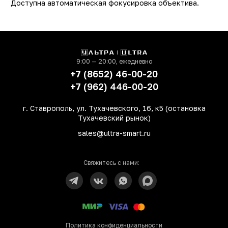
Доступна автоматическая фокусировка объектива.
Основная фотокамера
4
(Мп)
Фронтальная камера
(Мп)
Технология NFC
не
9:00 — 20:00, ежедневно
+7 (8652) 46-00-20
Защита от пыли и влаги
ест
+7 (962) 446-00-20
Поддержка карт памяти
д
г. Ставрополь, ул. Тухачевского, 16, к5 (остановка
Цвет
Красны
Тухачевский рынок)
Корпус
пласти
sales@ultra-smart.ru
Сканер отпечатка пальца
не
Тип разъема для зарядки
Micro US
Свяжитесь с нами:
Емкость аккумулятора
5000 мА
Диагональ экрана (Дюйм)
6.
Разрешение экрана
1600×72
(Пикс)
Политика конфиденциальности