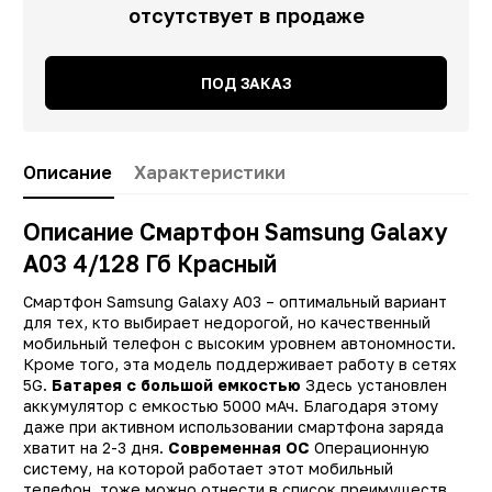
отсутствует в продаже
ПОД ЗАКАЗ
Описание
Характеристики
Описание Смартфон Samsung Galaxy
A03 4/128 Гб Красный
Смартфон Samsung Galaxy A03 – оптимальный вариант
для тех, кто выбирает недорогой, но качественный
мобильный телефон с высоким уровнем автономности.
Кроме того, эта модель поддерживает работу в сетях
5G.
Батарея с большой емкостью
Здесь установлен
аккумулятор с емкостью 5000 мАч. Благодаря этому
даже при активном использовании смартфона заряда
хватит на 2-3 дня.
Современная ОС
Операционную
систему, на которой работает этот мобильный
Заводские данные
телефон, тоже можно отнести в список преимуществ.