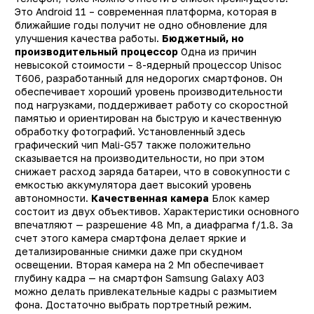
Это Android 11 – современная платформа, которая в
Тип
Смартфо
ближайшие годы получит не одно обновление для
Другие цвета
улучшения качества работы.
Бюджетный, но
12547, 1261
производительный процессор
Одна из причин
Другая память
9994, 9996, 9995
невысокой стоимости – 8-ядерный процессор Unisoc
12510, 10170, 1253
T606, разработанный для недорогих смартфонов. Он
обеспечивает хороший уровень производительности
Производитель
Samsun
под нагрузками, поддерживает работу со скоростной
Модель
Galaxy A0
памятью и ориентирован на быструю и качественную
обработку фотографий. Установленный здесь
Операционная система
Android 1
графический чип Mali-G57 также положительно
сказывается на производительности, но при этом
Поддержка LTE (4G)
д
снижает расход заряда батареи, что в совокупности с
Сотовая сеть
4
емкостью аккумулятора дает высокий уровень
автономности.
Качественная камера
Блок камер
Количество SIM-карт
состоит из двух объективов. Характеристики основного
впечатляют — разрешение 48 Мп, а диафрагма f/1.8. За
Встроенная память
128 Г
счет этого камера смартфона делает яркие и
Оперативная память
4 Г
детализированные снимки даже при скудном
освещении. Вторая камера на 2 Мп обеспечивает
Процессор
UNISoC T60
глубину кадра — на смартфон Samsung Galaxy A03
Количество ядер
можно делать привлекательные кадры с размытием
фона. Достаточно выбрать портретный режим.
процессора