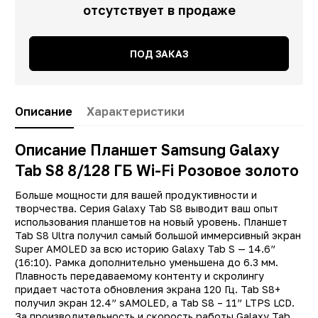
отсутствует в продаже
ПОД ЗАКАЗ
Описание
Характеристики
Описание Планшет Samsung Galaxy
Tab S8 8/128 ГБ Wi-Fi Розовое золото
Заводские данные
Больше мощности для вашей продуктивности и
творчества. Серия Galaxy Tab S8 выводит ваш опыт
Тип
Планше
использования планшетов на новый уровень. Планшет
Tab S8 Ultra получил самый большой иммерсивный экран
Другие цвета
12846, 12841, 1284
Super AMOLED за всю историю Galaxy Tab S — 14.6”
Производитель
Samsun
(16:10). Рамка дополнительно уменьшена до 6.3 мм.
Плавность передаваемому контенту и скролингу
Модель
Galaxy Tab S
придает частота обновления экрана 120 Гц. Tab S8+
получил экран 12.4” sAMOLED, а Tab S8 – 11” LTPS LCD.
Операционная система
Android 1
За производительность и скорость работы Galaxy Tab