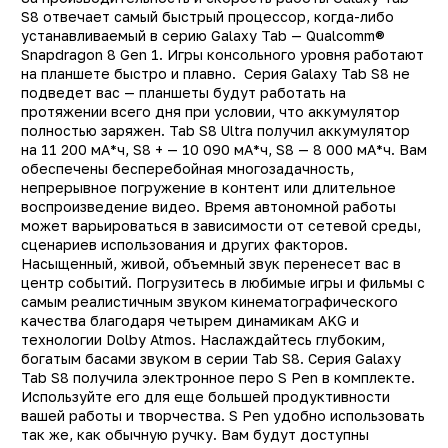
Встроенная память
128 Г
S8 отвечает самый быстрый процессор, когда-либо
устанавливаемый в серию Galaxy Tab — Qualcomm®
Оперативная память
8 Г
Snapdragon 8 Gen 1. Игры консольного уровня работают
на планшете быстро и плавно. Серия Galaxy Tab S8 не
Процессор
Snapdragon 8 Gen 
подведет вас — планшеты будут работать на
Количество ядер
протяжении всего дня при условии, что аккумулятор
процессора
полностью заряжен. Tab S8 Ultra получил аккумулятор
на 11 200 мА*ч, S8 + — 10 090 мА*ч, S8 — 8 000 мА*ч. Вам
Основная фотокамера
1
обеспечены бесперебойная многозадачность,
(Мп)
непрерывное погружение в контент или длительное
воспроизведение видео. Время автономной работы
Фронтальная камера
1
может варьироваться в зависимости от сетевой среды,
(Мп)
сценариев использования и других факторов.
Поддержка карт памяти
д
Насыщенный, живой, объемный звук перенесет вас в
центр событий. Погрузитесь в любимые игры и фильмы с
Цвет
Розовы
самым реалистичным звуком кинематографического
Корпус
качества благодаря четырем динамикам AKG и
метал
технологии Dolby Atmos. Наслаждайтесь глубоким,
Тип разъема для зарядки
TYPE-
богатым басами звуком в серии Tab S8. Серия Galaxy
Tab S8 получила электронное перо S Pen в комплекте.
Емкость аккумулятора
8000 мА
Используйте его для еще большей продуктивности
Диагональ экрана (Дюйм)
1
вашей работы и творчества. S Pen удобно использовать
так же, как обычную ручку. Вам будут доступны
Разрешение экрана
2560×160