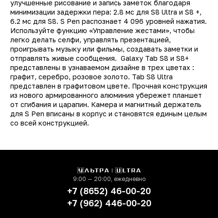
улучшенные рисование и запись заметок благодаря
(Пикс)
минимизации задержки пера: 2.8 мс для S8 Ultra и S8 +,
6.2 мс для S8. S Pen распознает 4 096 уровней нажатия.
Экран
LC
Используйте функцию «Управление жестами», чтобы
Определение
GPS, ГЛОНАСС, BeiDo
легко делать селфи, управлять презентацией,
местонахождения
проигрывать музыку или фильмы, создавать заметки и
отправлять живые сообщения. Galaxy Tab S8 и S8+
Тип сим-карты
NanoSi
представлены в узнаваемом дизайне в трех цветах :
графит, серебро, розовое золото. Tab S8 Ultra
Bluetooth
ест
представлен в графитовом цвете. Прочная конструкция
РСТ
не РС
из нового армированного алюминия убережет планшет
от сгибания и царапин. Камера и магнитный держатель
Датчики
акселерометр
для S Pen вписаны в корпус и становятся единым целым
гироскоп, датчи
со всей конструкцией.
освещенности, копма
Размеры
165.3 х 253.8 х 6.3 м
Вес
505 
9:00 — 20:00, ежедневно
+7 (8652) 46-00-20
+7 (962) 446-00-20