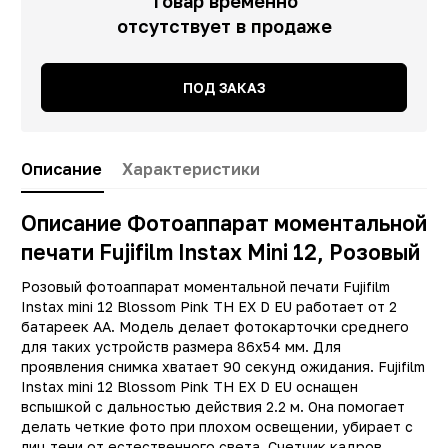
Товар временно
отсутствует в продаже
ПОД ЗАКАЗ
Описание
Характеристики
Описание Фотоаппарат моментальной
печати Fujifilm Instax Mini 12, Розовый
Розовый фотоаппарат моментальной печати Fujifilm
Instax mini 12 Blossom Pink TH EX D EU работает от 2
Заводские данные
батареек AA. Модель делает фотокарточки среднего
Тип
для таких устройств размера 86x54 мм. Для
Фотоаппара
проявления снимка хватает 90 секунд ожидания. Fujifilm
Производитель
Fujifil
Instax mini 12 Blossom Pink TH EX D EU оснащен
вспышкой с дальностью действия 2.2 м. Она помогает
Модель
Instax mini 1
делать четкие фото при плохом освещении, убирает с
Цвет
Розовы
лиц тени от естественного света. Счетчик кадров