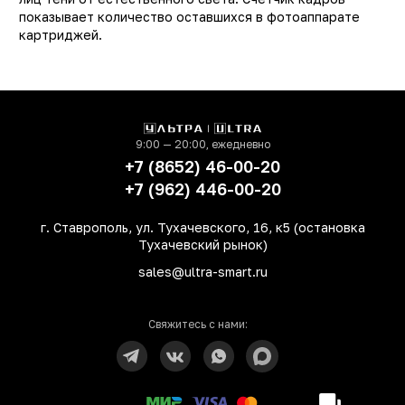
показывает количество оставшихся в фотоаппарате
Максимальная выдержка
1/250 - 1/2 се
картриджей.
Фокусное расстояние
60 м
Диафрагма
f/12.
Встроенная вспышка
ест
Питание
от батаре
9:00 — 20:00, ежедневно
Особенности
зеркало для селфи
+7 (8652) 46-00-20
видоискатель, счетчи
+7 (962) 446-00-20
кадров, врем
проявления снимка - 9
г. Ставрополь, ул. Тухачевского, 16, к5 (остановка
сек, разме
Тухачевский рынок)
печатаемог
изображения - 62 х 4
sales@ultra-smart.ru
м
Размеры
104 х 122 х 66.6 м
Свяжитесь с нами:
Вес
306 