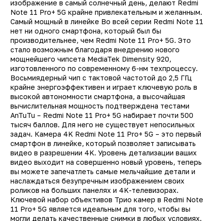
изображение в самый солнечный день, делают Redmi
Основная фотокамера
10
Note 11 Pro+ 5G крайне привлекательным и желанным.
(Мп)
Самый мощный в линейке Во всей серии Redmi Note 11
нет ни одного смартфона, который был бы
Фронтальная камера
1
производительнее, чем Redmi Note 11 Pro+ 5G. Это
(Мп)
стало возможным благодаря внедрению нового
мощнейшего чипсета MediaTek Dimensity 920,
Технология NFC
д
изготовленного по современному 6-нм техпроцессу.
Защита от пыли и влаги
ест
Восьмиядерный чип с тактовой частотой до 2,5 ГГц
крайне энергоэффективен и играет ключевую роль в
Гарнитура в комплекте
не
высокой автономности смартфона, а высочайшая
Поддержка карт памяти
д
вычислительная мощность подтверждена тестами
AnTuTu – Redmi Note 11 Pro+ 5G набирает почти 500
Цвет
Зелены
тысяч баллов. Для него не существует непосильных
задач. Камера 4K Redmi Note 11 Pro+ 5G – это первый
Корпус
поликарбонат/стекл
смартфон в линейке, который позволяет записывать
Сканер отпечатка пальца
д
видео в разрешении 4K. Уровень детализации ваших
видео выходит на совершенно новый уровень, теперь
Тип разъема для зарядки
TYPE-
вы можете запечатлеть самые мельчайшие детали и
наслаждаться безупречным изображением своих
Емкость аккумулятора
4500 мА
роликов на больших панелях и 4K-телевизорах.
Диагональ экрана (Дюйм)
6.6
Ключевой набор объективов Трио камер в Redmi Note
11 Pro+ 5G является идеальным для того, чтобы вы
Разрешение экрана
2400×108
могли делать качественные снимки в любых условиях.