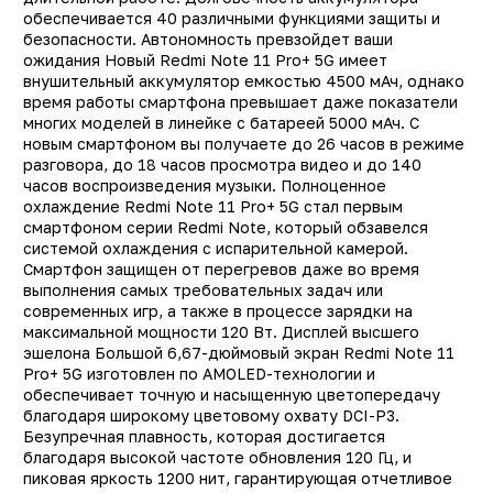
обеспечивается 40 различными функциями защиты и
Тип
Смартфо
безопасности. Автономность превзойдет ваши
Другие цвета
ожидания Новый Redmi Note 11 Pro+ 5G имеет
12292, 1229
внушительный аккумулятор емкостью 4500 мАч, однако
Другая память
12285, 12283, 1228
время работы смартфона превышает даже показатели
многих моделей в линейке с батареей 5000 мАч. С
Производитель
Xiaom
новым смартфоном вы получаете до 26 часов в режиме
Модель
Redmi Note 11 Pro Plu
разговора, до 18 часов просмотра видео и до 140
часов воспроизведения музыки. Полноценное
Операционная система
Xiaomi MIUI на основ
охлаждение Redmi Note 11 Pro+ 5G стал первым
Androi
смартфоном серии Redmi Note, который обзавелся
системой охлаждения с испарительной камерой.
Поддержка LTE (4G)
д
Смартфон защищен от перегревов даже во время
Сотовая сеть
5
выполнения самых требовательных задач или
современных игр, а также в процессе зарядки на
Количество SIM-карт
максимальной мощности 120 Вт. Дисплей высшего
эшелона Большой 6,67-дюймовый экран Redmi Note 11
Встроенная память
256 Г
Pro+ 5G изготовлен по AMOLED-технологии и
Оперативная память
8 Г
обеспечивает точную и насыщенную цветопередачу
благодаря широкому цветовому охвату DCI-P3.
Процессор
MediaTek Dimensity 92
Безупречная плавность, которая достигается
Количество ядер
благодаря высокой частоте обновления 120 Гц, и
пиковая яркость 1200 нит, гарантирующая отчетливое
процессора