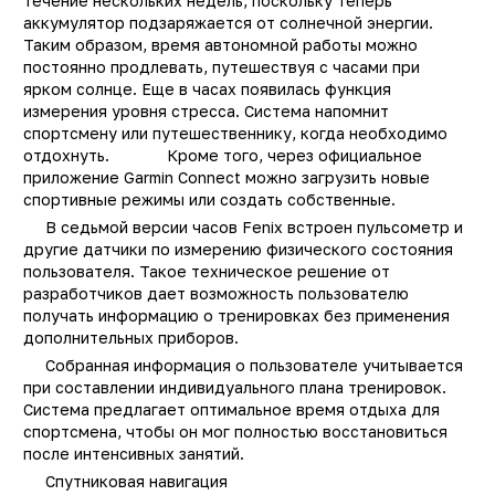
течение нескольких недель, поскольку теперь
Защита от пыли и влаги
ест
аккумулятор подзаряжается от солнечной энергии.
Таким образом, время автономной работы можно
Цвет
Серы
постоянно продлевать, путешествуя с часами при
Корпус
тита
ярком солнце. Еще в часах появилась функция
измерения уровня стресса. Система напомнит
Диагональ экрана (Дюйм)
1.
спортсмену или путешественнику, когда необходимо
Экран
AMOLE
отдохнуть. Кроме того, через официальное
приложение Garmin Connect можно загрузить новые
Определение
GPS, ГЛОНАСС, GALILE
спортивные режимы или создать собственные.
местонахождения
В седьмой версии часов Fenix встроен пульсометр и
РСТ
не РС
другие датчики по измерению физического состояния
пользователя. Такое техническое решение от
Мониторинг
физическо
разработчиков дает возможность пользователю
активности, уровн
получать информацию о тренировках без применения
кислорода в крови
дополнительных приборов.
сна, сердечного ритма
постоянное измерени
Собранная информация о пользователе учитывается
пульса, калори
при составлении индивидуального плана тренировок.
Система предлагает оптимальное время отдыха для
Интерфейсы
Bluetooth, Wi-Fi, ANT
спортсмена, чтобы он мог полностью восстановиться
после интенсивных занятий.
Размеры
51 х 51 х 14.9 м
Спутниковая навигация
Вес
89 