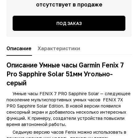
отсутствует в продаже
ПОД ЗАКАЗ
Описание
Характеристики
Описание Умные часы Garmin Fenix 7
Pro Sapphire Solar 51мм Угольно-
серый
Заводские данные
Умные часы FENIX 7 PRO Sapphire Solar — следующее
Тип
Смарт час
поколение мультиспортивных умных часов FENIX 7X
Производитель
Garmi
PRO Sapphire Solar Edition. В новой версии появился
сенсорный экран и добавилось несколько интересных
Модель
Fenix 7 Pr
функций. К примеру, создатели устройства повысили
Встроенная память
32 Г
время автономной работы.
Седьмую версию часов Fenix можно использовать в
Технология NFC
д