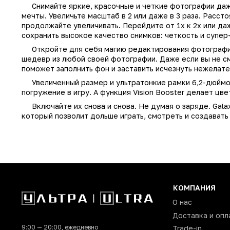
Другая память
16342, 16340,
Снимайте яркие, красочные и четкие фотографии даже 
мечты. Увеличьте масштаб в 2 или даже в 3 раза. Расс
Производитель
продолжайте увеличивать. Перейдите от 1x к 2x или д
сохранить высокое качество снимков: четкость и супер
Модель
Откройте для себя магию редактирования фотографий
Операционная система
шедевр из любой своей фотографии. Даже если вы не с
поможет заполнить фон и заставить исчезнуть нежелат
Поддержка LTE (4G)
Увеличенный размер и ультратонкие рамки 6,2-дюймов
Сотовая сеть
погружение в игру. А функция Vision Booster делает ц
Количество SIM-карт
Включайте их снова и снова. Не думая о заряде. Gala
который позволит дольше играть, смотреть и создавать
Встроенная память
Оперативная память
Процессор
Exynos 2400, Q
Количество ядер процессора
Основная фотокамера (Мп)
КОМПАНИЯ
Фронтальная камера (Мп)
О нас
Доставка и опл
Технология NFC
9:00 — 20:00, ежедневно
Trade-in