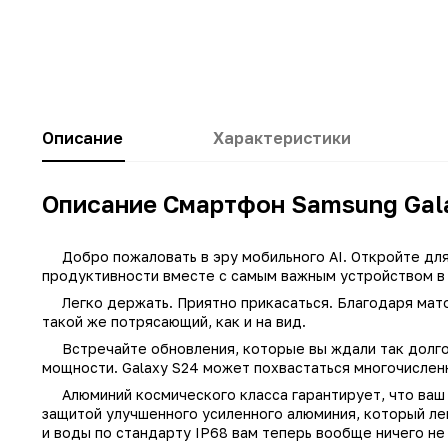
Описание
Характеристики
Описание Смартфон Samsung Gala
Добро пожаловать в эру мобильного AI. Откройте для
продуктивности вместе с самым важным устройством в 
Легко держать. Приятно прикасаться. Благодаря мато
такой же потрясающий, как и на вид.
Встречайте обновления, которые вы ждали так долго.
Заводские данные
мощности. Galaxy S24 может похвастаться многочислен
Тип
Алюминий космического класса гарантирует, что ваш 
защитой улучшенного усиленного алюминия, который ле
Другие цвета
16366, 16369,
и воды по стандарту IP68 вам теперь вообще ничего не