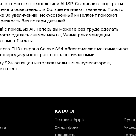
 16822, 16343, 16823, 16341
в темноте с технологией AI ISP. Создавайте портреты
тояние и освещенность больше не имеют значения. Просто
Samsung
аже 3x увеличению. Искусственный интеллект поможет
-резкость без потери деталей.
Galaxy S24
 с помощью AI. Теперь вы можете без труда сделать
Android 14
могли сделать снимок мечты, Умные рекомендации
ельные объекты.
да
ого FHD+ экрана Galaxy S24 обеспечивают максимальное
5G
ветопередачу и контрастность оптимальными.
2
xy S24 оснащен интеллектуальным аккумулятором,
 контент.
128 Гб
8 Гб
ualcomm Snapdragon 8 Gen 3
10
50
КАТАЛОГ
12
Техника Apple
Dyso
ата
Смартфоны
Аксе
да
Планшеты
Гадж