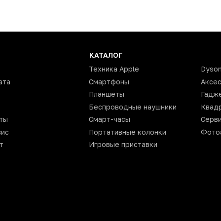
2
256 Гб
8 Гб
КАТАЛОГ
lcomm Snapdragon 7s Gen 2
Техника Apple
Dyso
8
ата
Смартфоны
Аксе
Планшеты
Гадж
64
Беспроводные наушники
Квад
32
ты
Смарт-часы
Серви
да
вис
Портативные колонки
Фото
есть
т
Игровые приставки
да
Бежевый
кожа
да
TYPE-C