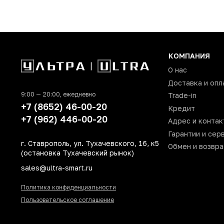
Количество SIM-карт
Встроенная память
Оперативная память
КОМПАНИЯ
Процессор
Qua
О нас
Количество ядер процессора
Доставка и опл
9:00 — 20:00, ежедневно
Trade-in
Основная фотокамера (Мп)
+7 (8652) 46-00-20
Кредит
Фронтальная камера (Мп)
+7 (962) 446-00-20
Адрес и контак
Технология NFC
Гарантии и сер
г. Ставрополь, ул. Тухачевского, 16, к5
Защита от пыли и влаги
Обмен и возвра
(остановка Тухачевский рынок)
Поддержка карт памяти
sales@ultra-smart.ru
Цвет
Политика конфиденциальности
Корпус
Пользовательское соглашение
Сканер отпечатка пальца
Тип разъема для зарядки