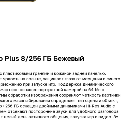
o Plus 8/256 ГБ Бежевый
 с пластиковыми гранями и кожаной задней панелью.
яркость на солнце, защищает глаза от мерцания и синего
Смартфон
торможению при запуске игр. Поддержка динамического
Смартфон оснащен портретной камерой на 64 Мп с
Realme
итмы обработки изображения сохраняют четкость картинки
еского масштабирования определяет тип сцены и объект,
Realme 12 Pro Plus
o+ 256 ГБ оснащен двойными динамиками Hi-Res Audio с
Android 14
ием отсекают посторонние звуки для удобного разговора
т целый день активного общения, запуска игр и видео. ЗУ
да
5G