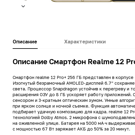
Описание
Характеристики
Описание Смартфон Realme 12 Pr
Смартфон realme 12 Pro+ 256 ГБ представлен в корпусе
Заводские данные
Изогнутый безрамочный AMOLED-дисплей 6.7” сохраняет 
Тип
света. Процессор Snapdragon устойчив к перегреву и 
расширения ОЗУ до 8 ГБ ускоряет работу приложений. 
Производитель
сенсором и 3-кратным оптическим зумом. Умные алгор
при ярком солнце и ночной съемке. Функция автоматич
Модель
подбирает удачную композицию для кадра. realme 12 Pr
Операционная система
технологией Dolby Atmos. 2 микрофона с шумоподавлен
на оживленной улице. Батарея на 5000 мА∙ч выдерживае
Поддержка LTE (4G)
с мощностью 67 Вт заряжает АКБ до 50% за 20 минут.
Сотовая сеть