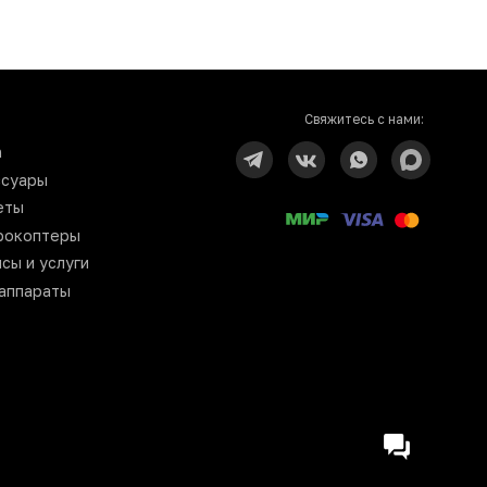
Свяжитесь с нами:
n
ссуары
еты
рокоптеры
сы и услуги
аппараты