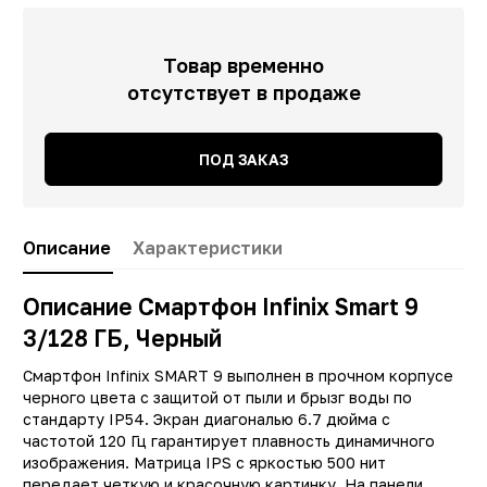
Товар временно
отсутствует в продаже
ПОД ЗАКАЗ
Описание
Характеристики
Описание Смартфон Infinix Smart 9
3/128 ГБ, Черный
Заводские данные
Смартфон Infinix SMART 9 выполнен в прочном корпусе
черного цвета с защитой от пыли и брызг воды по
Тип
Смартфо
стандарту IP54. Экран диагональю 6.7 дюйма с
частотой 120 Гц гарантирует плавность динамичного
Другие цвета
19348, 1934
изображения. Матрица IPS с яркостью 500 нит
Производитель
Infini
передает четкую и красочную картинку. На панели