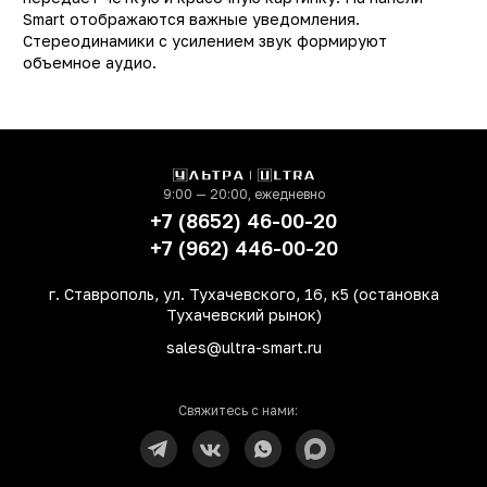
Smart отображаются важные уведомления.
Модель
Smart 
Стереодинамики с усилением звук формируют
Операционная система
Android 1
объемное аудио.
Поддержка LTE (4G)
д
Сотовая сеть
4
Количество SIM-карт
Встроенная память
128 Г
9:00 — 20:00, ежедневно
+7 (8652) 46-00-20
Оперативная память
3 Г
+7 (962) 446-00-20
Процессор
MediaTek Helio G8
Количество ядер
г. Ставрополь, ул. Тухачевского, 16, к5 (остановка
процессора
Тухачевский рынок)
sales@ultra-smart.ru
Основная фотокамера
1
(Мп)
Фронтальная камера
Свяжитесь с нами:
(Мп)
Технология NFC
не