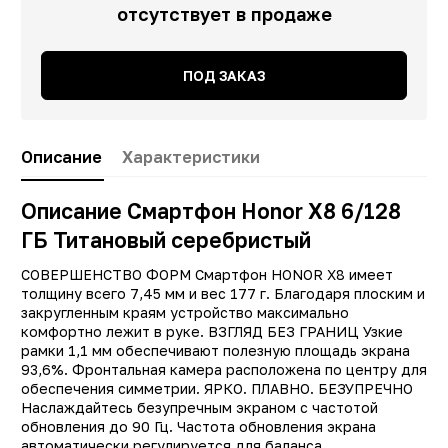
отсутствует в продаже
ПОД ЗАКАЗ
Описание
Характеристики
Описание Смартфон Honor X8 6/128
ГБ Титановый серебристый
Заводские данные
СОВЕРШЕНСТВО ФОРМ Смартфон HONOR X8 имеет
толщину всего 7,45 мм и вес 177 г. Благодаря плоским и
Тип
Смартфо
закругленным краям устройство максимально
комфортно лежит в руке. ВЗГЛЯД БЕЗ ГРАНИЦ Узкие
Другие цвета
12824, 1282
рамки 1,1 мм обеспечивают полезную площадь экрана
Производитель
Hono
93,6%. Фронтальная камера расположена по центру для
обеспечения симметрии. ЯРКО. ПЛАВНО. БЕЗУПРЕЧНО
Модель
X
Наслаждайтесь безупречным экраном с частотой
обновления до 90 Гц. Частота обновления экрана
Операционная система
Android 1
автоматически регулируется для баланса