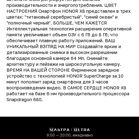
Поддержка LTE (4G)
д
производительности и энергопотребления. ЦВЕТ
НАСТРОЕНИЯ Смартфон HONOR X8 представлен в трех
Сотовая сеть
4
цветах: "титановый серебристый", "синий океан" и
"полночный черный". БОЛЬШЕ, ЧЕМ КАЖЕТСЯ
Количество SIM-карт
Интеллектуальная технология расширения оперативной
Встроенная память
128 Г
памяти увеличивает объем ОЗУ с 6 Гб до 8 Гб, что
обеспечивает плавную работу приложений. ВАШ
Оперативная память
6 Г
УНИКАЛЬНЫЙ ВЗГЛЯД НА МИР Создавайте яркие и
Процессор
Qualcomm Snapdrago
детализированные снимки в высоком разрешении
благодаря основной камере 64 Мп. Снимайте
68
архитектуру и пейзажи на широкоугольную камеру.
Количество ядер
ВРЕМЯ НА ВАШЕЙ СТОРОНЕ Фирменное зарядное
процессора
устройство с технологией HONOR SuperCharge за 10
минут пополнит заряд смартфона для 3 часов
Основная фотокамера
6
воспроизведения видео. В САМОЕ СЕРДЦЕ HONOR X8
(Мп)
работает на базе 6-нм производительного процессора
Фронтальная камера
Snapdragon 680.
1
(Мп)
Технология NFC
д
Защита от пыли и влаги
ест
Поддержка карт памяти
не
9:00 — 20:00, ежедневно