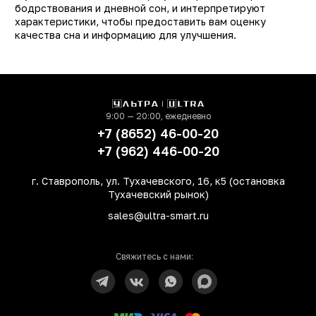
бодрствования и дневной сон, и интерпретируют
Виброзвонок
ест
характеристики, чтобы предоставить вам оценку
Bluetooth
ест
качества сна и информацию для улучшения.
РСТ
не РС
Мониторинг
физическо
активности, уровн
кислорода в крови
9:00 — 20:00, ежедневно
сна, калори
+7 (8652) 46-00-20
Датчики
акселерометр
+7 (962) 446-00-20
гироскоп, пульсометр
сердечного ритм
г. Ставрополь, ул. Тухачевского, 16, к5 (остановка
Тухачевский рынок)
sales@ultra-smart.ru
Свяжитесь с нами: