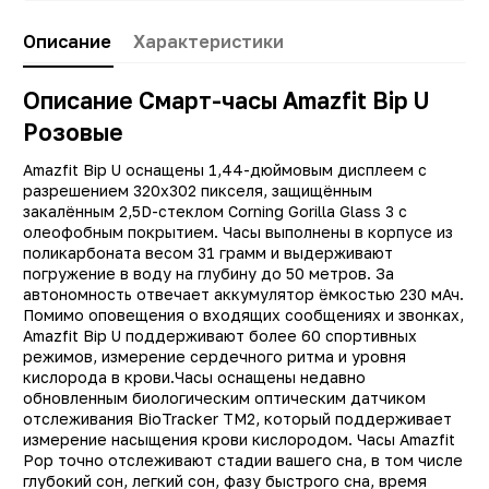
Описание
Характеристики
Описание Смарт-часы Amazfit Bip U
Розовые
Заводские данные
Amazfit Bip U оснащены 1,44-дюймовым дисплеем с
разрешением 320x302 пикселя, защищённым
Тип
Смарт час
закалённым 2,5D-стеклом Corning Gorilla Glass 3 с
олеофобным покрытием. Часы выполнены в корпусе из
Другие цвета
11009, 1101
поликарбоната весом 31 грамм и выдерживают
Производитель
Amazfi
погружение в воду на глубину до 50 метров. За
автономность отвечает аккумулятор ёмкостью 230 мАч.
Защита от пыли и влаги
ест
Помимо оповещения о входящих сообщениях и звонках,
Amazfit Bip U поддерживают более 60 спортивных
Цвет
Розовы
режимов, измерение сердечного ритма и уровня
Емкость аккумулятора
230 мА
кислорода в крови.Часы оснащены недавно
обновленным биологическим оптическим датчиком
Диагональ экрана (Дюйм)
1.4
отслеживания BioTracker TM2, который поддерживает
измерение насыщения крови кислородом. Часы Amazfit
Размер корпуса
40,9*35,5*11,4 м
Pop точно отслеживают стадии вашего сна, в том числе
Экран
IP
глубокий сон, легкий сон, фазу быстрого сна, время