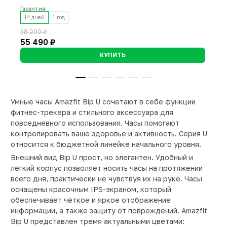
Гарантия:
Гарантия:
Гарантия:
Гарантия:
Гарантия:
14 дней
14 дней
14 дней
14 дней
14 дней
1 год
1 год
1 год
1 год
1 год
58 290 ₽
64 890 ₽
37 290 ₽
26 790 ₽
30 990 ₽
6 890 ₽
55 490 ₽
62 990 ₽
35 490 ₽
25 490 ₽
14 990 ₽
КУПИТЬ
КУПИТЬ
КУПИТЬ
КУПИТЬ
КУПИТЬ
КУПИТЬ
Умные часы Amazfit Bip U сочетают в себе функции
фитнес-трекера и стильного аксессуара для
повседневного использования. Часы помогают
контролировать ваше здоровье и активность. Серия U
относится к бюджетной линейке начального уровня.
Внешний вид Bip U прост, но элегантен. Удобный и
лёгкий корпус позволяет носить часы на протяжении
всего дня, практически не чувствуя их на руке. Часы
оснащены красочным IPS-экраном, который
обеспечивает чёткое и яркое отображение
информации, а также защиту от повреждений. Amazfit
Bip U представлен тремя актуальными цветами: