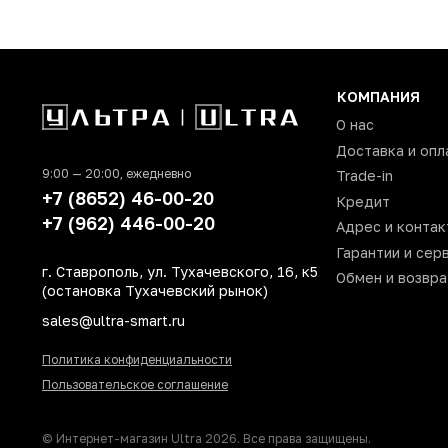
Операционная система
Материал корпуса
Встроенный микрофон
КОМПАНИЯ
Производитель
О нас
Доставка и опл
Страна производитель
9:00 — 20:00, ежедневно
Trade-in
Высота (мм)
+7 (8652) 46-00-20
Кредит
Ширина (мм)
+7 (962) 446-00-20
Адрес и контак
Толщина (мм)
Гарантии и сер
г. Ставрополь, ул. Тухачевского, 16, к5
Обмен и возвра
Вес (г)
(остановка Тухачевский рынок)
Bluetooth
sales@ultra-smart.ru
Wi-Fi
Политика конфиденциальности
Время работы (ч)
Пользовательское соглашение
Тип аккумулятора
Разрешение экрана (Пикс/дюйм)
© Интернет-магазин Ultra 2026. Все права защищены.