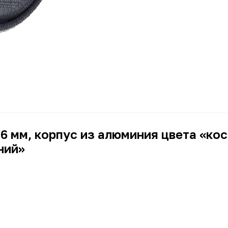
 46 мм, корпус из алюминия цвета «к
ний»
Умные часы
Умные часы
Синий