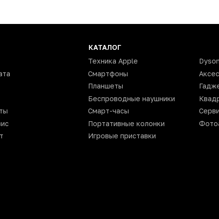
watchOS
Алюминий
Да
КАТАЛОГ
Apple
Техника Apple
Dyso
ата
Смартфоны
Аксе
Китай
Планшеты
Гадж
46
Беспроводные наушники
Квад
39
ты
Смарт-часы
Серви
9.7
вис
Портативные колонки
Фото
т
Игровые приставки
37.8
5.3
IEEE 802.11 n
24
Li-Ion
416 х 496