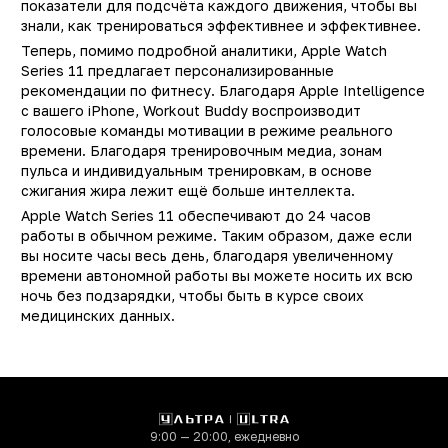
показатели для подсчёта каждого движения, чтобы вы
знали, как тренироваться эффективнее и эффективнее.
Страна производитель
Кита
Теперь, помимо подробной аналитики, Apple Watch
Высота (мм)
4
Series 11 предлагает персонализированные
Ширина (мм)
3
рекомендации по фитнесу. Благодаря Apple Intelligence
с вашего iPhone, Workout Buddy воспроизводит
Толщина (мм)
9.
голосовые команды мотивации в режиме реального
Вес (г)
времени. Благодаря тренировочным медиа, зонам
30.
пульса и индивидуальным тренировкам, в основе
Bluetooth
5.
сжигания жира лежит ещё больше интеллекта.
Wi-Fi
IEEE 802.11 
Apple Watch Series 11 обеспечивают до 24 часов
работы в обычном режиме. Таким образом, даже если
Тип аккумулятора
Li-Io
вы носите часы весь день, благодаря увеличенному
Разрешение экрана
374 х 44
времени автономной работы вы можете носить их всю
(Пикс/дюйм)
ночь без подзарядки, чтобы быть в курсе своих
медицинских данных.
Встроенная память
64 Г
Процессор
Apple S1
Разрешение (пикс)
374 х 44
Производитель
Appl
9:00 — 20:00, ежедневно
процессора