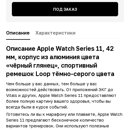
ПОД ЗАКАЗ
Описание
Характеристики
Описание Apple Watch Series 11, 42
мм, корпус из алюминия цвета
«чёрный глянец», спортивный
ремешок Loop тёмно-серого цвета
Заводские данные
Чем больше у вас данных, тем больше у вас
возможностей действовать. От приложений ЭКГ до
Тип
Умные час
Vitals и других, Apple Watch Series 11 предоставляют
более полную картину вашего здоровья, чтобы вы
Цвет
Серы
всегда были в курсе событий.
Операционная система
watchO
Готовитесь ли вы к марафону или плаваете, Apple Watch
Материал корпуса
Алюмини
Series 11 предлагают бесконечное количество
вариантов тренировок. Они используют полезные
Производитель
Appl