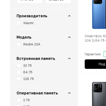
Apple TV
Infinix
Планшеты 
Умные часы
ИГРОВЫЕ ПРИСТАВКИ
Беспроводн
Nothing Ph
DYSON
Realme
Производитель
OnePlus
Беспроводн
Xiaomi
АКСЕССУАРЫ
OPPO
ГАДЖЕТЫ
Смартфон Xi
Модель
Realme
10A 3/64 Гб
Redmi 10A
КВАДРОКОПТЕРЫ
Tecno
Гарантия:
vivo
СЕРВИСЫ И УСЛУГИ
Встроенная память
Под 
ZTE
32 Гб
ФОТОАППАРАТЫ
64 Гб
128 Гб
Оперативная память
2 Гб