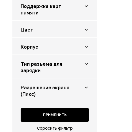
Поддержка карт
памяти
да
Цвет
Серебристый
Корпус
Серый
Синий
пластик/стекло
Тип разъема для
зарядки
TYPE-C
Разрешение экрана
(Пикс)
1600×720
ПРИМЕНИТЬ
Сбросить фильтр