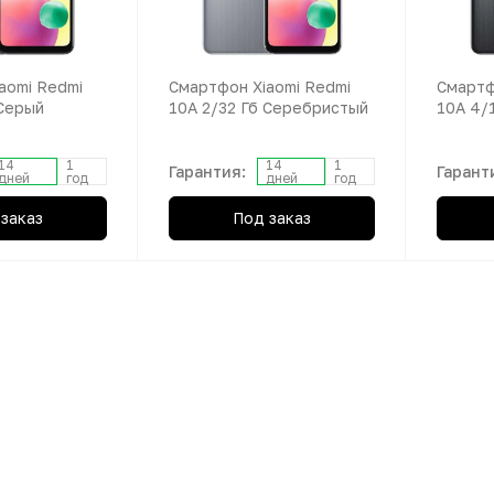
aomi Redmi
Смартфон Xiaomi Redmi
Смартф
 Серый
10A 2/32 Гб Серебристый
10A 4/
14
1
14
1
Гарантия:
Гарант
дней
год
дней
год
заказ
Под заказ