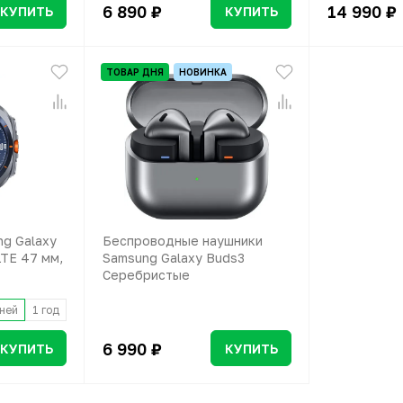
6 890 ₽
14 990 ₽
КУПИТЬ
КУПИТЬ
ТОВАР ДНЯ
НОВИНКА
g Galaxy
Беспроводные наушники
LTE 47 мм,
Samsung Galaxy Buds3
Серебристые
ней
1 год
6 990 ₽
КУПИТЬ
КУПИТЬ