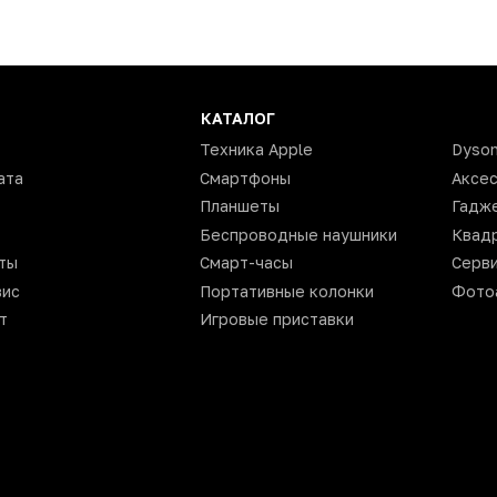
КАТАЛОГ
Техника Apple
Dyso
ата
Смартфоны
Аксе
Планшеты
Гадж
Беспроводные наушники
Квад
ты
Смарт-часы
Серви
вис
Портативные колонки
Фото
т
Игровые приставки