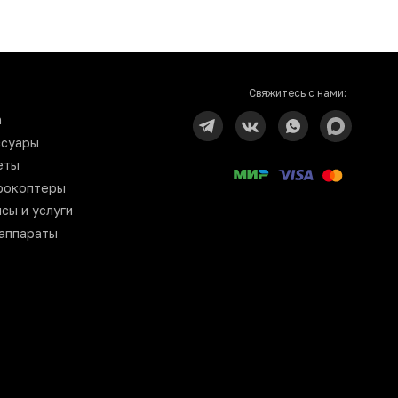
Свяжитесь с нами:
n
ссуары
еты
рокоптеры
сы и услуги
аппараты