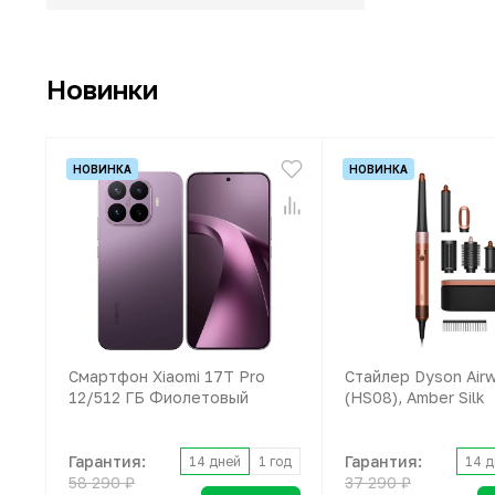
Новинки
НОВИНКА
НОВИНКА
Смартфон Xiaomi 17T Pro
Стайлер Dyson Airw
12/512 ГБ Фиолетовый
(HS08), Amber Silk
Гарантия:
Гарантия:
14 дней
1 год
14 д
58 290 ₽
37 290 ₽