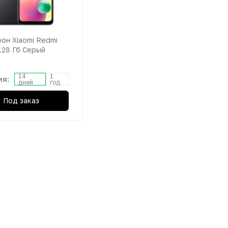
он Xiaomi Redmi
128 Гб Серый
14
1
ия:
дней
год
Под заказ