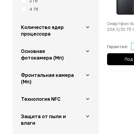
3 Гб
4 Гб
Смартфон Xi
Количество ядер
10A 2/32 Гб
процессора
8
Гарантия:
Основная
фотокамера (Мп)
Под 
13
Фронтальная камера
(Мп)
5
Технология NFC
нет
Защита от пыли и
влаги
есть