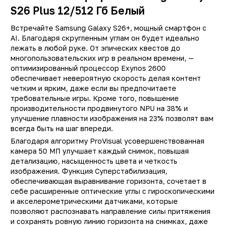
S26 Plus 12/512 Гб Белый
Встречайте Samsung Galaxy S26+, мощный смартфон с
AI. Благодаря скругленным углам он будет идеально
лежать в любой руке. От эпических квестов до
многопользовательских игр в реальном времени, —
оптимизированный процессор Exynos 2600
обеспечивает невероятную скорость делая контент
четким и ярким, даже если вы предпочитаете
требовательные игры. Кроме того, повышение
производительности продвинутого NPU на 38% и
Заводские данные
улучшение плавности изображения на 23% позволят вам
Тип
Смартфо
всегда быть на шаг впереди.
Благодаря алгоритму ProVisual усовершенствованная
Производитель
Samsun
камера 50 МП улучшает каждый снимок, повышая
Модель
Galaxy S26 Plu
детализацию, насыщенность цвета и четкость
изображения. Функция Суперстабилизация,
Операционная система
Android 1
обеспечивающая выравнивание горизонта, сочетает в
Поддержка LTE (4G)
д
себе расширенные оптические углы с гироскопическими
и акселерометрическими датчиками, которые
Сотовая сеть
5
позволяют распознавать направление силы притяжения
Количество SIM-карт
и сохранять ровную линию горизонта на снимках, даже