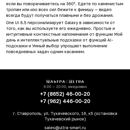
если вы поворачиваетесь на 360°. Едете по каменистым
Встроенная память
512 Г
тропам или изо всех сил бежите к финишу — видео
Оперативная память
всегда будут получаться плавными и без дрожания.
12 Г
One UI 8.5 персонализирует Galaxy в зависимости от
Процессор
Exynos 260
того, как вы используете его ежедневно. Простые и
Количество ядер
интуитивные контекстные напоминания от функции Мой
процессора
день и интеллектуальные подсказки от функций AI-
подсказки и Умный выбор упрощают выполнение
Основная фотокамера
5
повседневных задач одним касанием.
(Мп)
Фронтальная камера
3
(Мп)
Технология NFC
д
Защита от пыли и влаги
ест
9:00 — 20:00, ежедневно
+7 (8652) 46-00-20
Цвет
Белы
+7 (962) 446-00-20
Корпус
алюмини
г. Ставрополь, ул. Тухачевского, 16, к5 (остановка
Сканер отпечатка пальца
д
Тухачевский рынок)
Тип разъема для зарядки
TYPE-
sales@ultra-smart.ru