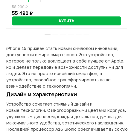
58 290 ₽
64 890 ₽
37 290 ₽
26 790 ₽
30 990 ₽
6 890 ₽
55 490 ₽
62 990 ₽
35 490 ₽
25 490 ₽
14 990 ₽
КУПИТЬ
КУПИТЬ
КУПИТЬ
КУПИТЬ
КУПИТЬ
КУПИТЬ
iPhone 15 призван стать новым символом инноваций,
доступности в мире смартфонов. Это устройство,
которое не только воплощает в себе лучшее от Apple,
но и делает передовые возможности доступными для
людей. Это не просто новейший смартфон, а
устройство, способное трансформировать ваше
взаимодействие с технологиями.
Дизайн и характеристики
Устройство сочетает стильный дизайн и
новые технологии. С многообразными цветами корпуса,
улучшенным дисплеем, каждая деталь продумана для
максимального удобства, эстетического наслаждения.
Последний процессор A16 Bionic обеспечивает высокую