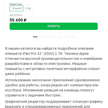
Гарантия:
Гарантия:
Гарантия:
Гарантия:
Гарантия:
14 дней
14 дней
14 дней
14 дней
14 дней
1 год
1 год
1 год
1 год
1 год
58 290 ₽
64 890 ₽
37 290 ₽
26 790 ₽
30 990 ₽
6 890 ₽
6 990 ₽
55 490 ₽
62 990 ₽
35 490 ₽
25 490 ₽
14 990 ₽
КУПИТЬ
КУПИТЬ
КУПИТЬ
КУПИТЬ
КУПИТЬ
КУПИТЬ
КУПИТЬ
В нашем каталоге вы найдёте подробное описание
планшета iPad Pro 11'' (2022) 1 Тб. Техника Apple
отличается высокой производительностью и новейшими
разработками в области электроники. Мощные
планшеты с интуитивно понятным интерфейсом освоит
даже ребёнок.
Использование нескольких приложений одновременно
удобно для работы, когда рядом нет компьютера или
ноутбука. Мгновенная реакция на команды помогут
справиться с задачами быстрее.
Графический редактор поддерживает сложную графику
видеоигр и специализированных приложений для