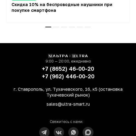
Скидка 10% на беспроводные наушники при
Выгода на твоих условиях
Новый взгляд на умные часы
Trade-in
Гарантия лучшей цены
Защитная пленка + установка 350 рублей
покупке смартфона
9:00 — 20:00, ежедневно
+7 (8652) 46-00-20
+7 (962) 446-00-20
г. Ставрополь, ул. Тухачевского, 16, к5 (остановка
Тухачевский рынок)
sales@ultra-smart.ru
Свяжитесь с нами: