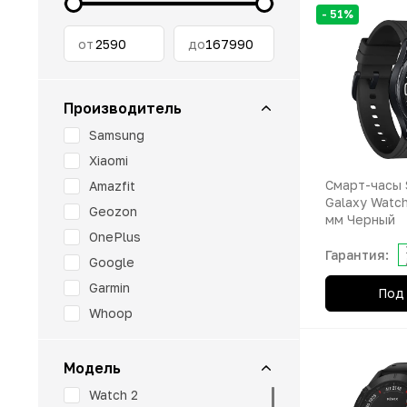
Apple TV
Infinix
Планшеты 
Умные часы
ИГРОВЫЕ ПРИСТАВКИ
- 51%
Беспроводн
Nothing Ph
от
до
DYSON
Realme
OnePlus
Беспроводн
АКСЕССУАРЫ
Производитель
OPPO
ГАДЖЕТЫ
Samsung
Realme
Xiaomi
КВАДРОКОПТЕРЫ
Tecno
Смарт-часы
Amazfit
Galaxy Watch
Geozon
vivo
мм Черный
СЕРВИСЫ И УСЛУГИ
OnePlus
ZTE
Гарантия:
Google
ФОТОАППАРАТЫ
Garmin
Под 
Whoop
Модель
Watch 2