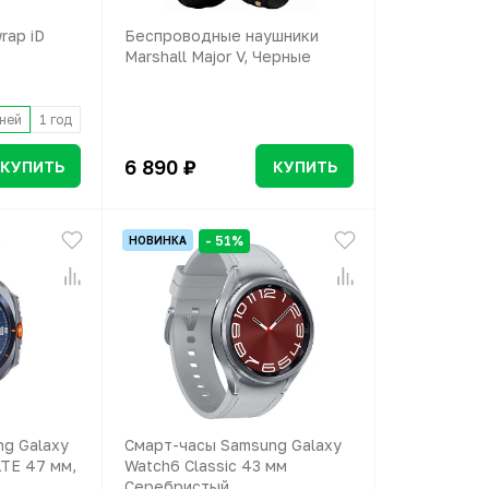
rap iD
Беспроводные наушники
Marshall Major V, Черные
ней
1 год
6 890 ₽
КУПИТЬ
КУПИТЬ
- 51%
НОВИНКА
g Galaxy
Смарт-часы Samsung Galaxy
LTE 47 мм,
Watch6 Classic 43 мм
Серебристый