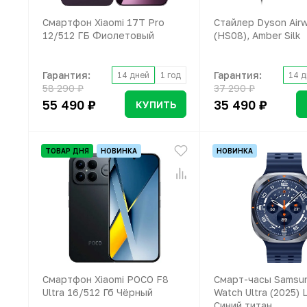
Смартфон Xiaomi 17T Pro
Стайлер Dyson Airw
12/512 ГБ Фиолетовый
(HS08), Amber Silk
Гарантия:
Гарантия:
14 дней
1 год
14 д
58 290 ₽
37 290 ₽
55 490 ₽
35 490 ₽
КУПИТЬ
ТОВАР ДНЯ
НОВИНКА
НОВИНКА
Смартфон Xiaomi POCO F8
Смарт-часы Samsun
Ultra 16/512 Гб Чёрный
Watch Ultra (2025) 
Синий титан