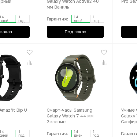
ерный
Galaxy Watch Active2 40
Pro Зе
мм Ваниль
14
1
14
1
Гарантия:
дней
год
дней
год
заказ
Под заказ
mazfit Bip U
Смарт-часы Samsung
Умные 
Galaxy Watch 7 44 мм
Galaxy
Зеленые
Сапфи
14
1
14
1
Гарантия:
Гарант
дней
год
дней
год