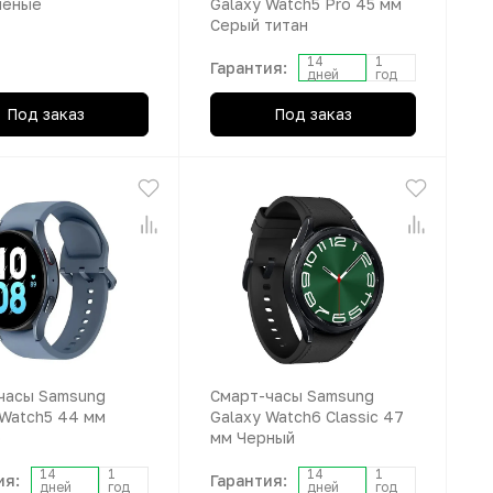
лёные
Galaxy Watch5 Pro 45 мм
Серый титан
14
1
Гарантия:
дней
год
Под заказ
Под заказ
часы Samsung
Смарт-часы Samsung
 Watch5 44 мм
Galaxy Watch6 Classic 47
р
мм Черный
14
1
14
1
ия:
Гарантия:
дней
год
дней
год