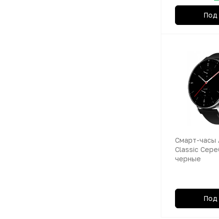
Под 
Смарт-часы 
Classic Сер
черные
Под 