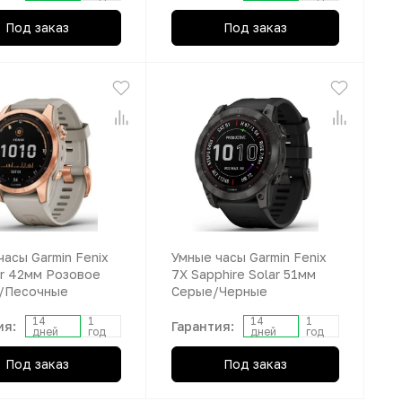
Под заказ
Под заказ
часы Garmin Fenix
Умные часы Garmin Fenix
ar 42мм Розовое
7X Sapphire Solar 51мм
/Песочные
Серые/Черные
14
1
14
1
ия:
Гарантия:
дней
год
дней
год
Под заказ
Под заказ