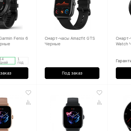
armin Fenix 6
Смарт-часы Amazfit GTS
Смарт-
ерные
Черные
Watch 
14
1
Гарант
дней
год
заказ
Под заказ