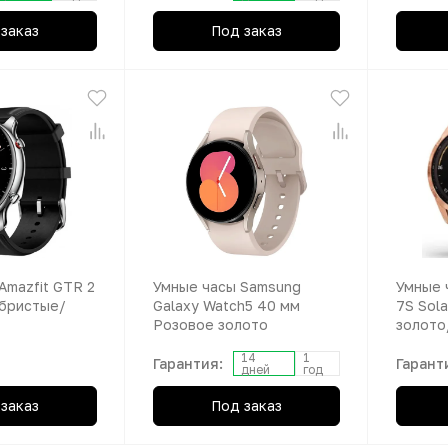
заказ
Под заказ
Amazfit GTR 2
Умные часы Samsung
Умные 
ебристые/
Galaxy Watch5 40 мм
7S Sol
Розовое золото
золото
14
1
Гарантия:
Гарант
дней
год
заказ
Под заказ