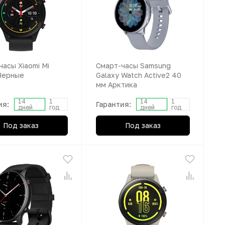
часы Xiaomi Mi
Смарт-часы Samsung
Черные
Galaxy Watch Active2 40
мм Арктика
14
1
14
1
ия:
Гарантия:
дней
год
дней
год
Под заказ
Под заказ