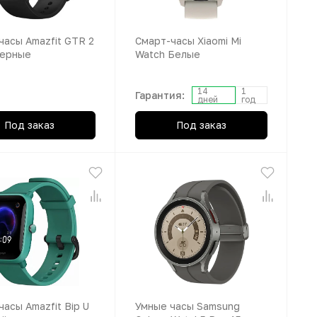
часы Amazfit GTR 2
Смарт-часы Xiaomi Mi
Черные
Watch Белые
14
1
Гарантия:
дней
год
Под заказ
Под заказ
асы Amazfit Bip U
Умные часы Samsung